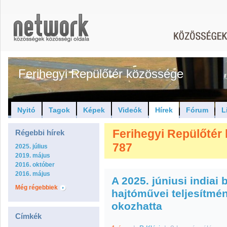
Ferihegyi Repülőtér közössége
Nyitó
Tagok
Képek
Videók
Hírek
Fórum
L
Ferihegyi Repülőtér 
Régebbi hírek
787
2025. július
2019. május
2016. október
2016. május
A 2025. júniusi indiai 
Még régebbiek
hajtóművei teljesítm
okozhatta
Címkék