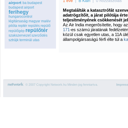
1 éve
|
B Klári
|
0 hozzászólás
airport
ba
budapest
budapest airport
Megtalálták a katasztrófát szenv
ferihegy
adatrögzítőit, a járat pilótája ér
hungarocontrol
teljesítményének csökkenését jel
légitársaság
magyar
malév
Az Air India megerősítette, hogy 
pilóta
reptér
repülés
repülő
171
-es számú járatának fedélzetén
repülőtér
repülőgép
közül csak egyetlen utas, a 11A ülé
szakszervezet
szerződés
állampolgársaságú férfi élte túl a
ka
sztrájk
terminál
utas
© 2007 Copyright Network.hu Minden jog fenntartva.
Impres