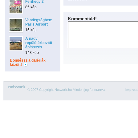
Ferihegy 2
85 kép
Kommentáld!
Vendégségben:
Paris Airport
15 kép
A nagy
repülőtérbővítő
építkezés
143 kép
Böngéssz a galériák
között!
© 2007 Copyright Network.hu Minden jog fenntartva.
Impres