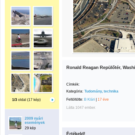
Ronald Reagan Repülőtér, Wash
Címkék:
Kategória:
Tudomány, technika
Feltöltötte:
B Klári
|
17 éve
1/3
oldal (17 kép)
Látta 1047 ember.
2009 nyári
események
29 kép
Értékeld!