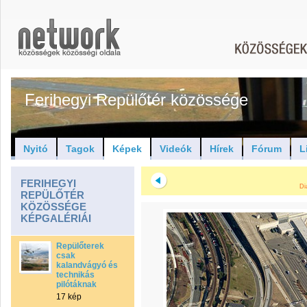
Ferihegyi Repülőtér közössége
Nyitó
Tagok
Képek
Videók
Hírek
Fórum
L
FERIHEGYI
Di
REPÜLŐTÉR
KÖZÖSSÉGE
KÉPGALÉRIÁI
Repülőterek
csak
kalandvágyó és
technikás
pilótáknak
17 kép