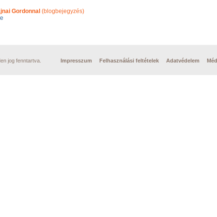
jnai Gordonnal
(blogbejegyzés)
ge
n jog fenntartva.
Impresszum
Felhasználási feltételek
Adatvédelem
Méd