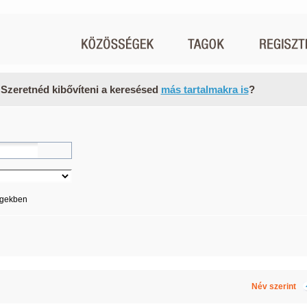
 Szeretnéd kibővíteni a keresésed
más tartalmakra is
?
égekben
Név szerint