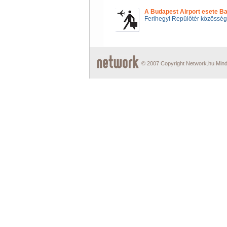
A Budapest Airport esete Ba
Ferihegyi Repülőtér közössé
© 2007 Copyright Network.hu Minde