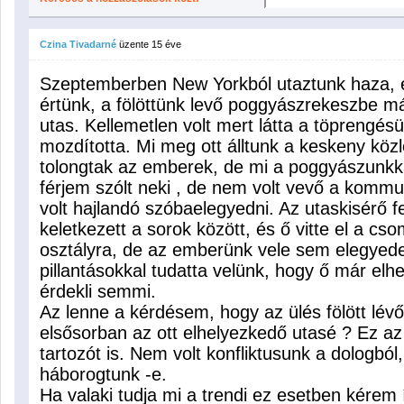
Czina Tivadarné
üzente
15 éve
Szeptemberben New Yorkból utaztunk haza, 
értünk, a fölöttünk levő poggyászrekeszbe m
utas. Kellemetlen volt mert látta a töprengésü
mozdította. Mi meg ott álltunk a keskeny kö
tolongtak az emberek, de mi a poggyászunkka
férjem szólt neki , de nem volt vevő a kommu
volt hajlandó szóbaelegyedni. Az utaskisérő fe
keletkezett a sorok között, és ő vitte el a cs
osztályra, de az emberünk vele sem elegyede
pillantásokkal tudatta velünk, hogy ő már elh
érdekli semmi.
Az lenne a kérdésem, hogy az ülés fölött lév
elsősorban az ott elhelyezkedő utasé ? Ez a
tartozót is. Nem volt konfliktusunk a dologb
háborogtunk -e.
Ha valaki tudja mi a trendi ez esetben kére