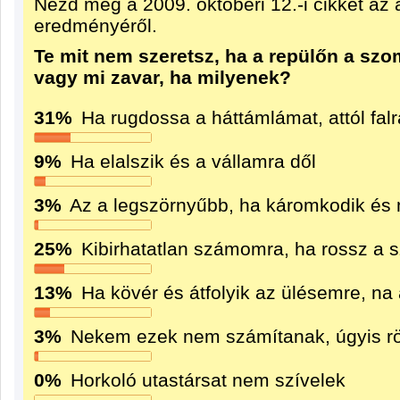
Nézd meg a 2009. októberi 12.-i cikket az 
eredményéről.
Te mit nem szeretsz, ha a repülőn a sz
vagy mi zavar, ha milyenek?
31%
Ha rugdossa a háttámlámat, attól fal
9%
Ha elalszik és a vállamra dől
3%
Az a legszörnyűbb, ha káromkodik é
25%
Kibirhatatlan számomra, ha rossz a
13%
Ha kövér és átfolyik az ülésemre, na
3%
Nekem ezek nem számítanak, úgyis rö
0%
Horkoló utastársat nem szívelek