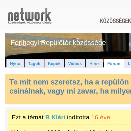
Ferihegyi Repülőtér közössége
Nyitó
Tagok
Képek
Videók
Hírek
Fórum
L
Te mit nem szeretsz, ha a repülő
csinálnak, vagy mi zavar, ha mily
Ezt a témát
B Klári
indította
16 éve