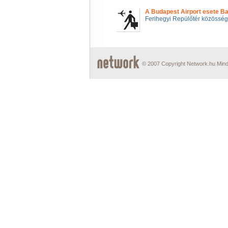
A Budapest Airport esete Ba
Ferihegyi Repülőtér közössé
© 2007 Copyright Network.hu Minde