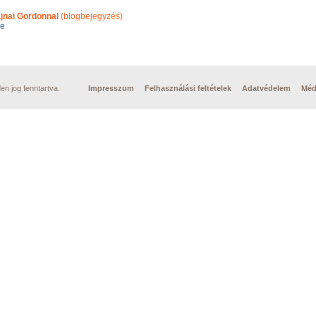
jnai Gordonnal
(blogbejegyzés)
ge
n jog fenntartva.
Impresszum
Felhasználási feltételek
Adatvédelem
Méd