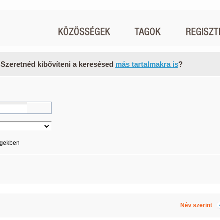
 Szeretnéd kibővíteni a keresésed
más tartalmakra is
?
égekben
Név szerint