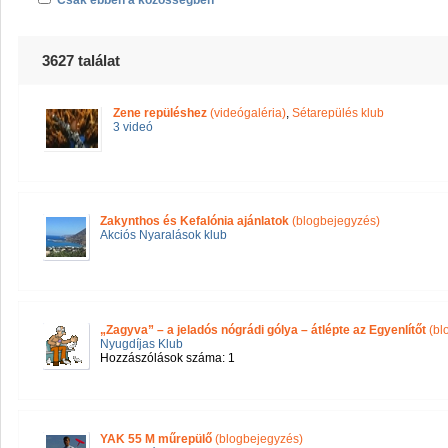
Csak ebben a közösségben
3627 találat
Zene repüléshez
(videógaléria)
,
Sétarepülés klub
3 videó
Zakynthos és Kefalónia ajánlatok
(blogbejegyzés)
Akciós Nyaralások klub
„Zagyva” – a jeladós nógrádi gólya – átlépte az Egyenlítőt
(bl
Nyugdíjas Klub
Hozzászólások száma: 1
YAK 55 M műrepülő
(blogbejegyzés)