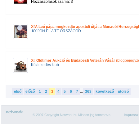
Hozzászólások száma: 3
XIV. Leó pápa megkezdte apostoli útját a Monacói Hercegség
JÖJJÖN EL A TE ORSZÁGOD
XI. Oldtimer Aukció és Budapesti Veterán Vásár
(blogbejegyz
Közlekedés klub
első
előző
1
2
3
4
5
6
7
...
363
következő
utolsó
© 2007 Copyright Network.hu Minden jog fenntartva.
Impress