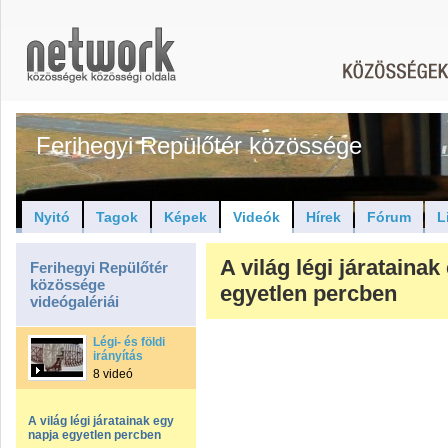
Ferihegyi Repülőtér közössége
Nyitó
Tagok
Képek
Videók
Hírek
Fórum
L
A világ légi járatainak
Ferihegyi Repülőtér
közössége
egyetlen percben
videógalériái
Légi- és földi
irányítás
8 videó
A világ légi járatainak egy
napja egyetlen percben