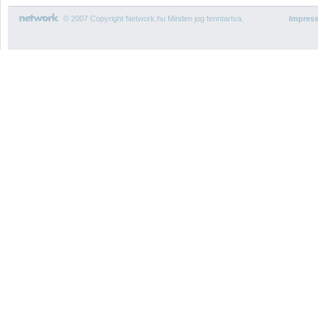
© 2007 Copyright Network.hu Minden jog fenntartva.
Impres