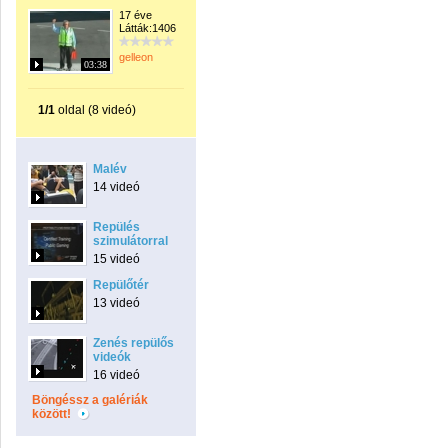
17 éve
Látták:1406
gelleon
03:38
1/1
oldal (8 videó)
Malév
14 videó
Repülés
szimulátorral
15 videó
Repülőtér
13 videó
Zenés repülős
videók
16 videó
Böngéssz a galériák
között!