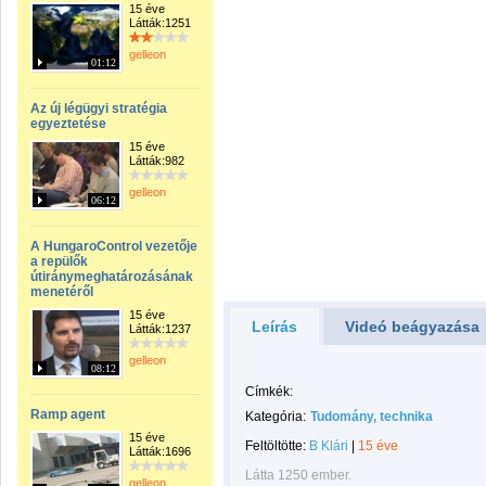
15 éve
Látták:1251
gelleon
01:12
Az új légügyi stratégia
egyeztetése
15 éve
Látták:982
gelleon
06:12
A HungaroControl vezetője
a repülők
útiránymeghatározásának
menetéről
15 éve
Leírás
Videó beágyazása
Látták:1237
gelleon
08:12
Címkék:
Ramp agent
Kategória:
Tudomány, technika
15 éve
Feltöltötte:
B Klári
|
15 éve
Látták:1696
Látta 1250 ember.
gelleon