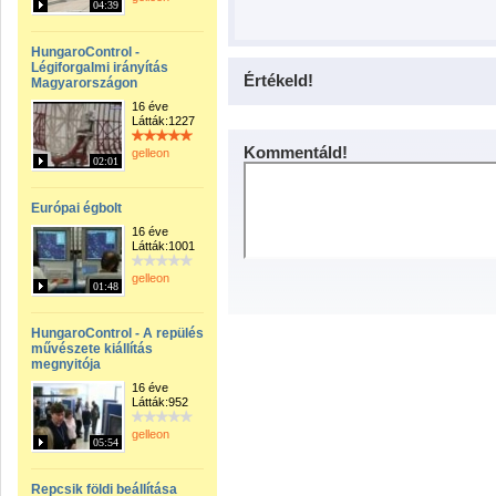
04:39
HungaroControl -
Légiforgalmi irányítás
Értékeld!
Magyarországon
16 éve
Látták:1227
Kommentáld!
gelleon
02:01
Európai égbolt
16 éve
Látták:1001
gelleon
01:48
HungaroControl - A repülés
művészete kiállítás
megnyitója
16 éve
Látták:952
gelleon
05:54
Repcsik földi beállítása