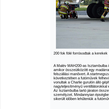
200 fok fölé forrósodtak a kerekek
A Malév MAH200-as Isztambulba ind
amikor összeütközött egy madárral
felszállási manővert. A startmegsz
következtében a futóművek felhevült
vonultak a Charlie gurulón álló gép
nagyteljesítményű ventillátorokkal 
Az Isztambulba tartó járaton össze
személyzet. Mindannyian épségben 
sikerült időben lehűteniük a futómű