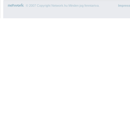
© 2007 Copyright Network.hu Minden jog fenntartva.
Impres