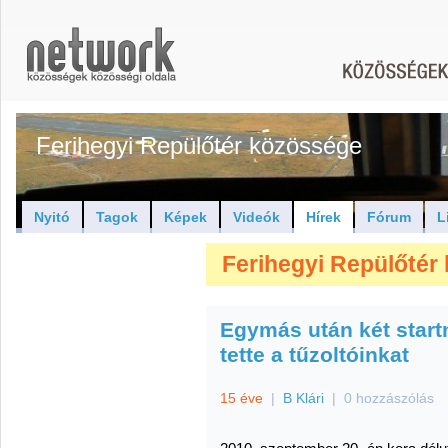
Ferihegyi Repülőtér közössége
Nyitó
Tagok
Képek
Videók
Hírek
Fórum
L
Ferihegyi Repülőtér 
Egymás után két start
tette a tűzoltóinkat
15 éve
|
B Klári
|
0 hozzászólás