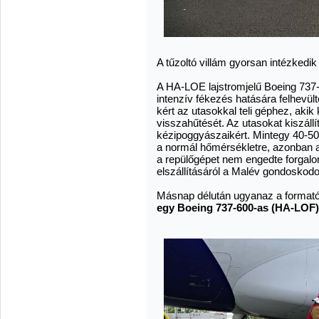
A tűzoltó villám gyorsan intézkedik
A HA-LOE lajstromjelű Boeing 737-
intenzív fékezés hatására felhevült
kért az utasokkal teli géphez, ak
visszahűtését. Az utasokat kiszáll
kézipoggyászaikért. Mintegy 40-50
a normál hőmérsékletre, azonban a
a repülőgépet nem engedte forgalom
elszállításáról a Malév gondoskodo
Másnap délután ugyanaz a formatók
egy Boeing 737-600-as (HA-LOF)