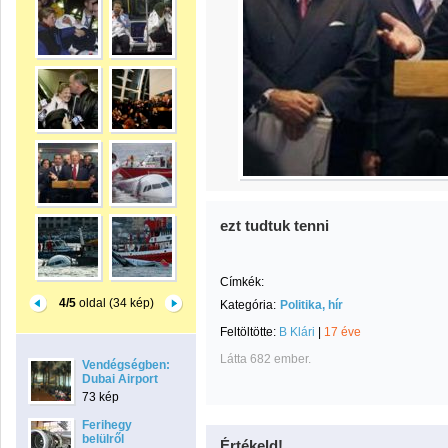
ezt tudtuk tenni
Címkék:
4/5
oldal (34 kép)
Kategória:
Politika, hír
Feltöltötte:
B Klári
|
17 éve
Látta 682 ember.
Vendégségben:
Dubai Airport
73 kép
Ferihegy
belülről
Értékeld!