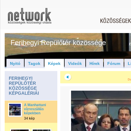
Ferihegyi Repülőtér közössége
Nyitó
Tagok
Képek
Videók
Hírek
Fórum
L
FERIHEGYI
Di
REPÜLŐTÉR
KÖZÖSSÉGE
KÉPGALÉRIÁI
A Manhattani
vízreszállás
képekben
34 kép