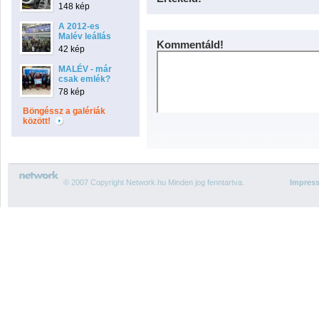
148 kép
A 2012-es
Malév leállás
Kommentáld!
42 kép
MALÉV - már
csak emlék?
78 kép
Böngéssz a galériák
között!
© 2007 Copyright Network.hu Minden jog fenntartva.
Impres