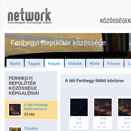
Ferihegyi Repülőtér közössége
Nyitó
Tagok
Képek
Videók
Hírek
Fórum
L
FERIHEGYI
A téli Ferihegy fölött körözve
REPÜLŐTÉR
KÖZÖSSÉGE
KÉPGALÉRIÁI
A téli Ferihegy
fölött körözve
33 kép
Helik
Helik
Helik
opter
opter
opter
es sé...
es sé...
es sé..
Tűzoltók