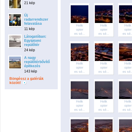
21 kép
Új
radarrendszer
felavatása
Helik
Helik
Helik
11 kép
opter
opter
opter
es sé...
es sé...
es sé..
Látogatóban:
Egyiptomi
repülőtér
24 kép
A nagy
repülőtérbővítő
Helik
Helik
Helik
építkezés
opter
opter
opter
143 kép
es sé...
es sé...
es sé..
Böngéssz a galériák
között!
Helik
Helik
Helik
opter
opter
opter
es sé...
es sé...
es sé..