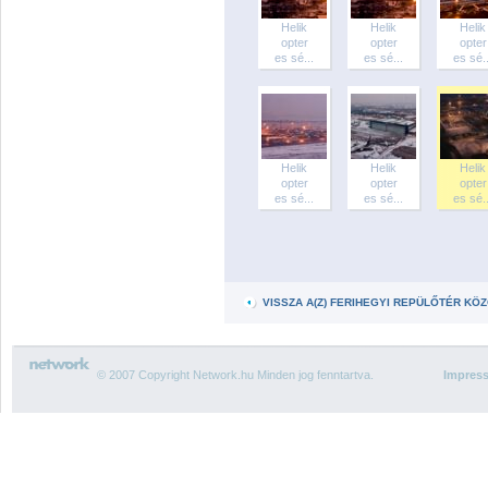
Helik
Helik
Helik
opter
opter
opter
es sé...
es sé...
es sé..
Helik
Helik
Helik
opter
opter
opter
es sé...
es sé...
es sé..
VISSZA A(Z) FERIHEGYI REPÜLŐTÉR K
© 2007 Copyright Network.hu Minden jog fenntartva.
Impres