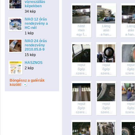
vízreszállás
képekben
34 kép
IVAO 12 órás
rendezvény a
hátté
Látog
Látog
HC-nél
rben
atás
atás
1 kép
egy f...
a han...
a han..
IVAO 24 órás
rendezvény
2010.05.8-9
15 kép
HASZNOS
repül
repül
repül
2 kép
őgép
őgép
őgép
szere...
szere...
szere..
Böngéssz a galériák
között!
repül
repül
repül
őgép
őgép
őgép
szere...
szere...
szere..