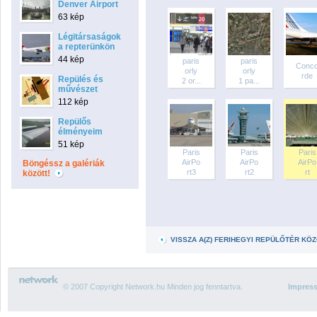
Denver Airport
63 kép
Légitársaságok
a repterünkön
44 kép
paris
paris
Conc
orly
orly
rde
Repülés és
2 or...
1 pa...
művészet
112 kép
Repülős
élményeim
51 kép
Paris
Paris
Paris
AirPo
AirPo
AirPo
Böngéssz a galériák
rt3
rt2
rt
között!
VISSZA A(Z) FERIHEGYI REPÜLŐTÉR K
© 2007 Copyright Network.hu Minden jog fenntartva.
Impres