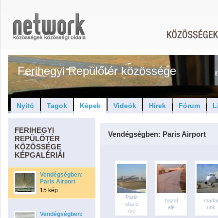
Ferihegyi Repülőtér közössége
Nyitó
Tagok
Képek
Videók
Hírek
Fórum
L
FERIHEGYI
Vendégségben: Paris Airport
REPÜLŐTÉR
KÖZÖSSÉGE
KÉPGALÉRIÁI
Vendégségben:
Paris Airport
15 kép
Páriz
hazaf
mada
sba é
elé
unk
rve
Vendégségben: