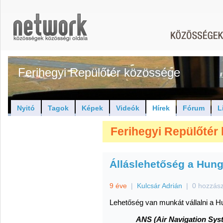
Ferihegyi Repülőtér közössége
Nyitó
Tagok
Képek
Videók
Hírek
Fórum
L
Ferihegyi Repülőtér 
Álláslehetőség a Hung
9 éve
|
Kulcsár Adrián
|
0 hozzás
Lehetőség van munkát vállalni a H
ANS (Air Navigation Syst