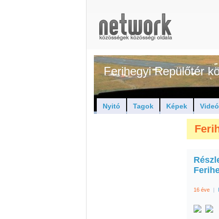
Ferihegyi Repülőtér 
Nyitó
Tagok
Képek
Vide
Feri
Részle
Ferih
16 éve
|