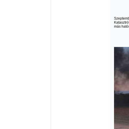
Szeptembe
Katasztró
más hatós