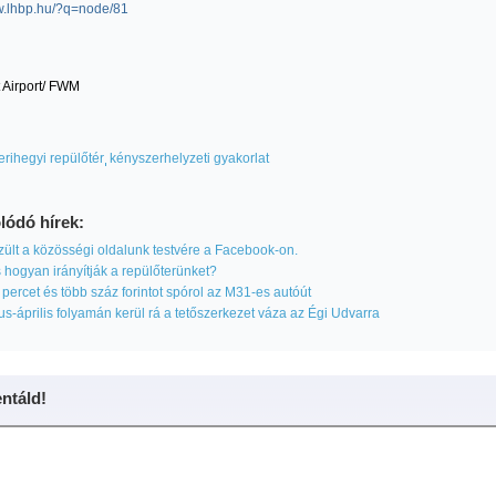
ww.lhbp.hu/?q=node/81
 Airport/ FWM
ferihegyi repülőtér
kényszerhelyzeti gyakorlat
lódó hírek:
ült a közösségi oldalunk testvére a Facebook-on.
 hogyan irányítják a repülőterünket?
percet és több száz forintot spórol az M31-es autóút
s-április folyamán kerül rá a tetőszerkezet váza az Égi Udvarra
táld!