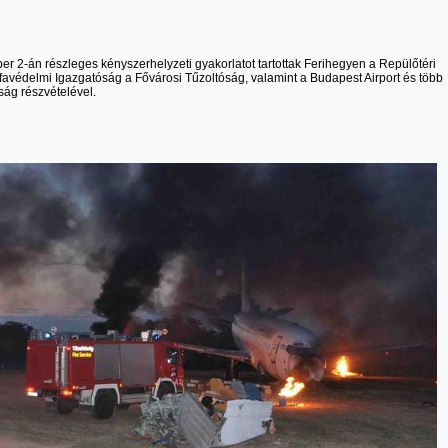
r 2-án részleges kényszerhelyzeti gyakorlatot tartottak Ferihegyen a Repülőtéri
favédelmi Igazgatóság a Fővárosi Tűzoltóság, valamint a Budapest Airport és több
ág részvételével.