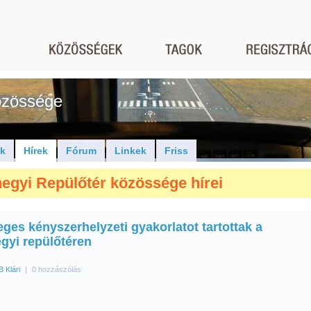
közössége
ók
Hírek
Fórum
Linkek
Friss
hegyi Repülőtér közössége hírei
ges kényszerhelyzeti gyakorlatot tartottak a
egyi repülőtéren
B Klári
|
0 hozzászólás