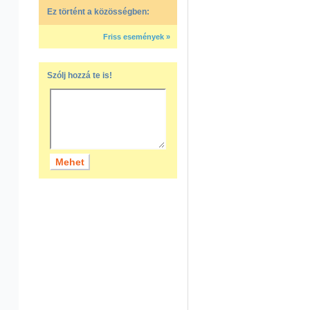
Ez történt a közösségben:
Friss események »
Szólj hozzá te is!