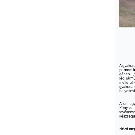
A gyakorl
perccel k
gépen 1,5
légi járm
mellé, aho
gyakorlat
helyettesí
A feriheg
Kényszerh
tevékenys
készségük
Nézd meg