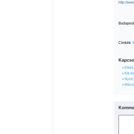
http://w
Budapest
Címkék:
Kapcso
Elkész
Kik és
Nyolc 
Márciu
Kommen