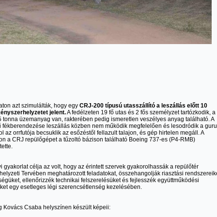
aton azt szimulálták, hogy egy
CRJ-200 típusú utasszállító a leszállás előtt 10
ényszerhelyzetet jelent.
A fedélzeten 19 fő utas és 2 fős személyzet tartózkodik, a
 tonna üzemanyag van, rakterében pedig ismeretlen veszélyes anyag található. A
ű fékberendezése leszállás közben nem működik megfelelően és lesodródik a guru
l az orrfutója becsuklik az esőzéstől fellazult talajon, és gép hirtelen megáll. A
on a CRJ repülőgépet a tűzoltó bázison található Boeing 737-es (P4-RMB)
tette.
yi gyakorlat célja az volt, hogy az érintett szervek gyakorolhassák a repülőtér
elyzeti Tervében meghatározott feladatokat, összehangolják riasztási rendszereike
égüket, ellenőrizzék technikai felszerelésüket és fejlesszék együttműködési
et egy esetleges légi szerencsétlenség kezelésében.
 Kovács Csaba helyszínen készült képeii: