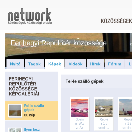
Ferihegyi Repülőtér közössége
Nyitó
Tagok
Képek
Videók
Hírek
Fórum
L
FERIHEGYI
Fel-le szálló gépek
REPÜLŐTÉR
KÖZÖSSÉGE
KÉPGALÉRIÁI
Fel-le szálló
gépek
80 kép
Boein
Repté
Rept
g_Wiz
r 1 t
r 1 t
z_Air
ermin...
ermin..
Ilyen lesz