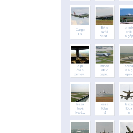
BA le
emel
Cargo
száll
edik
lux
ófüst...
a gép
a pil
minde
sorba
óta s
nféle
n a g
zemév...
gépe...
épek
leszá
leszá
leszá
llópá
llóba
llóba
lya é...
n2
n