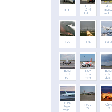
tűzol
start
B737
tó hű
megs
tötte...
akítá..
il-76
Il-76
xxx 3
Easyj
Easyj
Easyj
et ál
et pa
et ha
l be ...
rking
sít b..
külön
Kép 0
Kép 0
leges
24
33
vend...