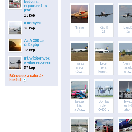
kedvenc
repterünk! - a
jövő
21 kép
a környék
Trave
Kép 0
Land
36 kép
l
26
lás
Az A 380-as
óriásgép
18 kép
Irányítótornyok
a világ repterein
Hossz
Letet
Nem 
57 kép
ú sor
te a
aradt
kösz...
kerek...
el a...
Böngéssz a galériák
között!
beszá
Bomba
fékez
llás
rdier
és kö
a Wiz...
Q400...
zben