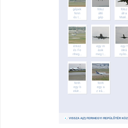
gépek
fölsz
fölsz
fenn
álló
áll a
és l...
gép
Malé..
érkez
egy m
egy f
és Fe
ásik
ölirá
riheg...
meg l...
nyíto..
ferih
ferih
egy b
egy a
elülr...
z irá...
VISSZA A(Z) FERIHEGYI REPÜLŐTÉR K