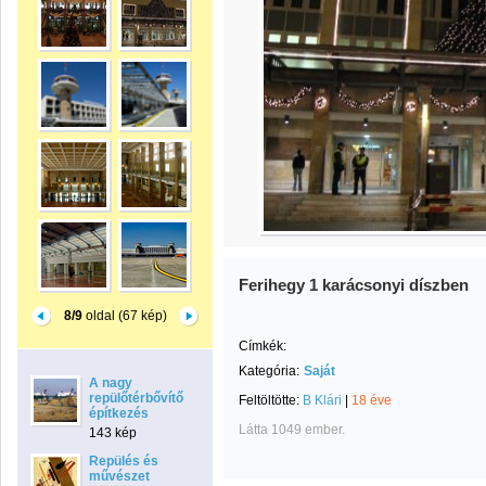
Ferihegy 1 karácsonyi díszben
8/9
oldal (67 kép)
Címkék:
Kategória:
Saját
A nagy
repülőtérbővítő
Feltöltötte:
B Klári
|
18 éve
építkezés
Látta 1049 ember.
143 kép
Repülés és
művészet