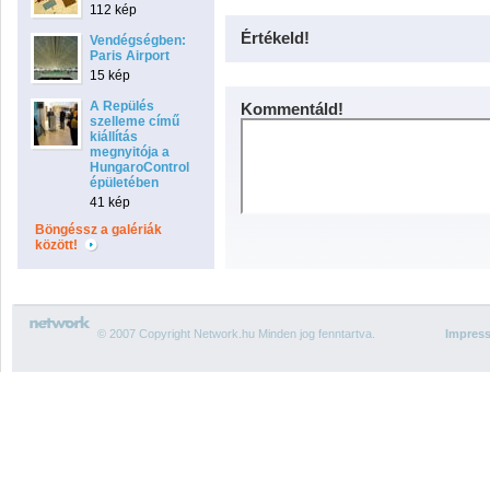
112 kép
Értékeld!
Vendégségben:
Paris Airport
15 kép
A Repülés
Kommentáld!
szelleme című
kiállítás
megnyitója a
HungaroControl
épületében
41 kép
Böngéssz a galériák
között!
© 2007 Copyright Network.hu Minden jog fenntartva.
Impres