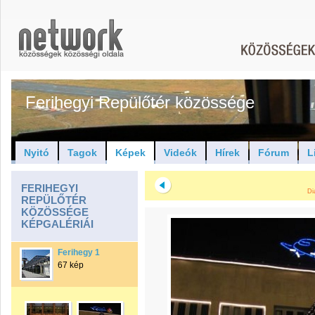
Ferihegyi Repülőtér közössége
Nyitó
Tagok
Képek
Videók
Hírek
Fórum
L
FERIHEGYI
Di
REPÜLŐTÉR
KÖZÖSSÉGE
KÉPGALÉRIÁI
Ferihegy 1
67 kép