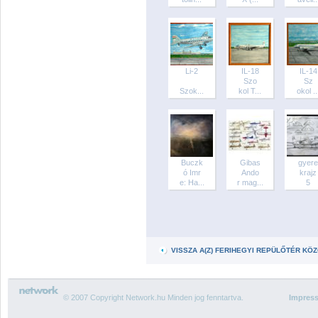
Li-2
IL-18
IL-14
Szo
Sz
Szok...
kol T...
okol ..
Buczk
Gibas
gyere
ó Imr
Ando
krajz
e: Ha...
r mag...
5
VISSZA A(Z) FERIHEGYI REPÜLŐTÉR K
© 2007 Copyright Network.hu Minden jog fenntartva.
Impres