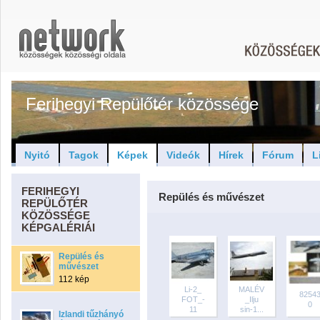
Ferihegyi Repülőtér közössége
Nyitó
Tagok
Képek
Videók
Hírek
Fórum
L
FERIHEGYI
Repülés és művészet
REPÜLŐTÉR
KÖZÖSSÉGE
KÉPGALÉRIÁI
Repülés és
művészet
112 kép
Li-2_
MALÉV
8254
FOT_-
_Ilju
0
11
sin-1...
Izlandi tűzhányó