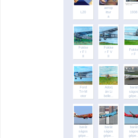
aerop
L20
ittur
1938
a
Fokke
Fokke
Fokk
r F I
r F V
r F
II
II
Ford
Adorj
barát
Tri-M
án Li
ságo
otor
belle...
gépe..
barát
barát
barát
ságos
ságos
ságo
gépe...
gépe...
gépe..