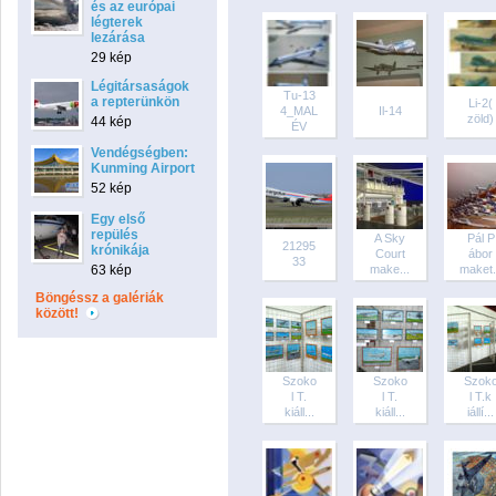
és az európai
légterek
lezárása
29 kép
Légitársaságok
Tu-13
a repterünkön
Li-2(
4_MAL
Il-14
zöld)
44 kép
ÉV
Vendégségben:
Kunming Airport
52 kép
Egy első
repülés
A Sky
Pál P
21295
krónikája
Court
ábor
33
63 kép
make...
maket.
Böngéssz a galériák
között!
Szoko
Szoko
Szok
l T.
l T.
l T.k
kiáll...
kiáll...
iállí...