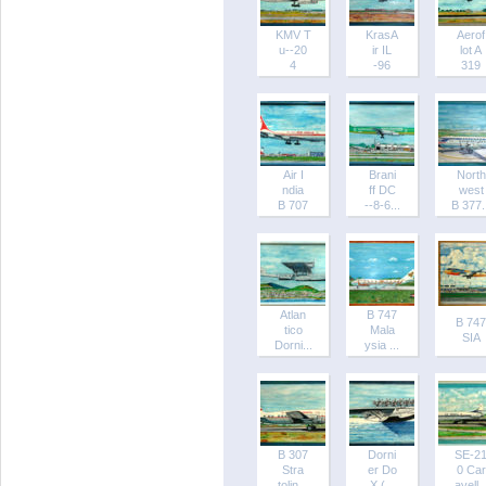
KMV T
KrasA
Aerof
u--20
ir IL
lot A
4
-96
319
Air I
Brani
North
ndia
ff DC
west
B 707
--8-6...
B 377..
Atlan
B 747
B 747
tico
Mala
SIA
Dorni...
ysia ...
B 307
Dorni
SE-2
Stra
er Do
0 Car
tolin...
X (...
avell..