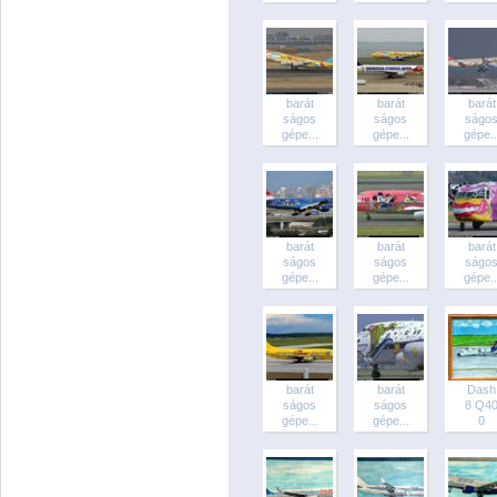
barát
barát
barát
ságos
ságos
ságo
gépe...
gépe...
gépe..
barát
barát
barát
ságos
ságos
ságo
gépe...
gépe...
gépe..
barát
barát
Dash
ságos
ságos
8 Q4
gépe...
gépe...
0