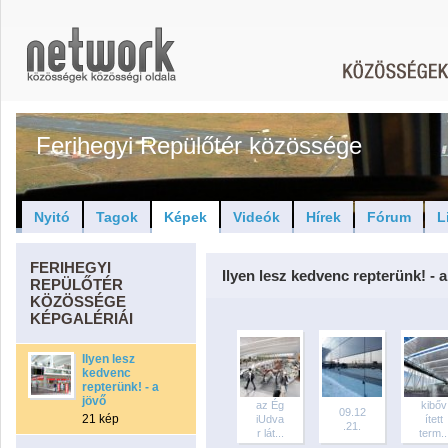
Ferihegyi Repülőtér közössége
Nyitó
Tagok
Képek
Videók
Hírek
Fórum
L
FERIHEGYI
Ilyen lesz kedvenc repterünk! - a
REPÜLŐTÉR
KÖZÖSSÉGE
KÉPGALÉRIÁI
Ilyen lesz
kedvenc
repterünk! - a
jövő
az Ég
kibőv
09.12
21 kép
iUdva
ített
.21.
r lát...
term..