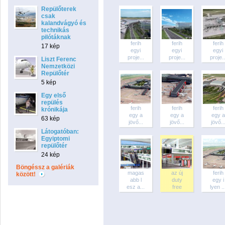
Repülőterek
csak
kalandvágyó és
technikás
pilótáknak
ferih
ferih
ferih
17 kép
egyi
egyi
egyi
proje...
proje...
proje..
Liszt Ferenc
Nemzetközi
Repülőtér
5 kép
Egy első
repülés
ferih
ferih
ferih
krónikája
egy a
egy a
egy a
63 kép
jövő...
jövő...
jövő..
Látogatóban:
Egyiptomi
repülőtér
24 kép
Böngéssz a galériák
magas
az új
ferih
között!
abb l
duty
egy i
esz a...
free
lyen ..