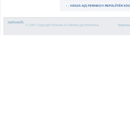
VISSZA A(Z) FERIHEGYI REPÜLŐTÉR K
© 2007 Copyright Network.hu Minden jog fenntartva.
Impres