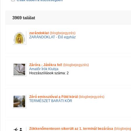
Csak ebben a közösségben
3969 találat
zarándoklat
(blogbejegyzés)
ZARÁNDOKLAT - Élő egyház
Záróra - Játékra fel!
(blogbejegyzés)
Amatőr Írók Klubja
Hozzászólások száma: 2
Zéró emisszióval a Föld körül
(blogbejegyzés)
TERMÉSZET BARÁTI KÖR
Zökkenőmentesen sikerült az 1. terminál bezárása
(blogbejeg