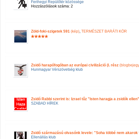
Ferihegyi Repülőtér közössége
Hozzászólások száma: 2
Zöld-foki-szigetek 591
(kép)
,
TERMÉSZET BARÁTI KÖR
Zsidó harapófogóban az európai civilizáció (I. rész
(blogbejeg
Hunmagyar Vérszövetség klub
Zsidó Rabbi szerint is: Izrael tűz "Isten haragja a zsidók ellen
SZABAD HÍREK
Zsidó származású olvasónk levele: "Soha többé nem akarok 
Ellenállás klub