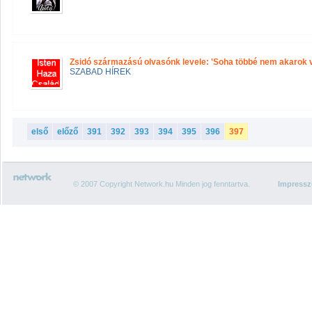
Zsidó származású olvasónk levele: 'Soha többé nem akarok v
SZABAD HÍREK
első
előző
391
392
393
394
395
396
397
© 2007 Copyright Network.hu Minden jog fenntartva.
Impress