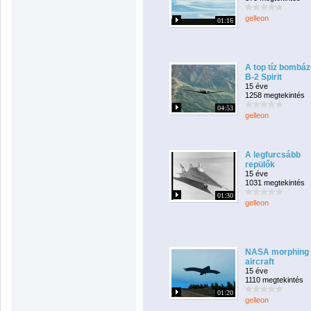
gelleon
01:16
A top tíz bombáz
B-2 Spirit
15 éve
1258 megtekintés
04:53
gelleon
A legfurcsább
repülők
15 éve
1031 megtekintés
01:30
gelleon
NASA morphing
aircraft
15 éve
1110 megtekintés
01:20
gelleon