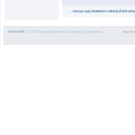
VISSZA A(Z) FERIHEGYI REPÜLŐTÉR K
© 2007 Copyright Network.hu Minden jog fenntartva.
Impres