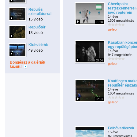
Checkpoint
testszkennerrel 
Repülés
jövő repterein
szimulátorral
14 éve
15 videó
1306 megtekintés
01:38
Repülőtér
gelleon
13 videó
Kasabian koncer
Klubvideók
egy repülőgépb
49 videó
14 éve
947 megtekintés
05:04
Böngéssz a galériák
gelleon
között!
Knuffingen make
repülőtér éjszak
14 éve
1604 megtekintés
02:54
gelleon
Felhővadászok
15 éve
870 megtekintés