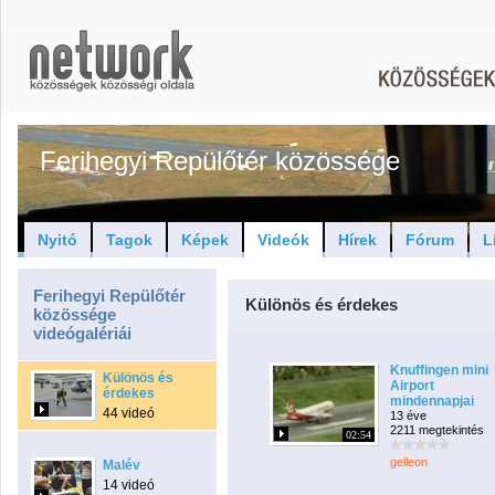
Ferihegyi Repülőtér közössége
Nyitó
Tagok
Képek
Videók
Hírek
Fórum
L
Ferihegyi Repülőtér
Különös és érdekes
közössége
videógalériái
Knuffingen mini
Különös és
Airport
érdekes
mindennapjai
44 videó
13 éve
2211 megtekintés
02:54
gelleon
Malév
14 videó