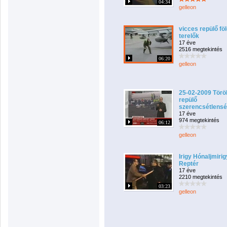
04:34
gelleon
vicces repülő föl
terelők
17 éve
2516 megtekintés
06:20
gelleon
25-02-2009 Törö
repülő
szerencsétlens
17 éve
974 megtekintés
06:12
gelleon
Irigy Hónaljmirig
Reptér
17 éve
2210 megtekintés
03:23
gelleon