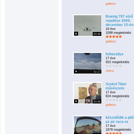
gelleon
Boeing 787 első
repülése 2009.
december 15-én
16 éve
1098 megtekintés
03:40
gelleon
felhorallye
17 éve
922 megtekintés
zbinyi
02:27
Szokol Tibor
művészete
17 éve
824 megtekintés
03:06
gelleon
készülődik a piló
az air race-re
17 éve
1878 megtekintés