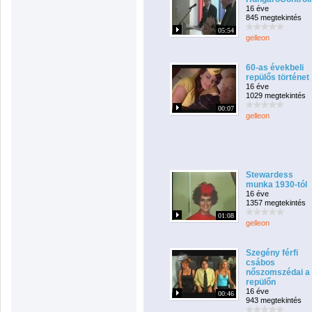
16 éve
845 megtekintés
05:54
gelleon
60-as évekbeli
repülős történet
16 éve
1029 megtekintés
00:07
gelleon
Stewardess
munka 1930-tól
16 éve
1357 megtekintés
01:08
gelleon
Szegény férfi
csábos
nőszomszédai a
repülőn
16 éve
00:46
943 megtekintés