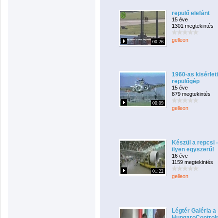
repülő elefánt
15 éve
1301 megtekintés
gelleon
00:26
1960-as kisérleti
repülőgép
15 éve
879 megtekintés
00:09
gelleon
Készül a repcsi -
ilyen egyszerű!
16 éve
1159 megtekintés
01:22
gelleon
Légtér Galéria a
HungaroControl