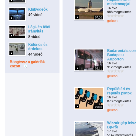
mindennapjai
16 éve
Klubvideók
988 megtekintés
49 videó
07:20
gelleon
Légi- és földi
irányítás
8 videó
Különös és
érdekes
Budarentals.co
44 videó
Budapest
Airporton
Böngéssz a galériák
16 éve
között!
912 megtekintés
02:11
gelleon
Repülőtéri és
repülős piktok
16 éve
873 megtekintés
01:59
gelleon
Wizzair gép felsz
Bp-ről
17 éve
5147 megtekintés