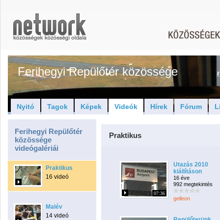
Ferihegyi Repülőtér közössége
Nyitó
Tagok
Képek
Videók
Hírek
Fórum
L
Ferihegyi Repülőtér
Praktikus
közössége
videógalériái
Utazás 2010
Praktikus
kiállításon
16 videó
16 éve
992 megtekintés
07:36
gelleon
Malév
14 videó
Repülőterünk