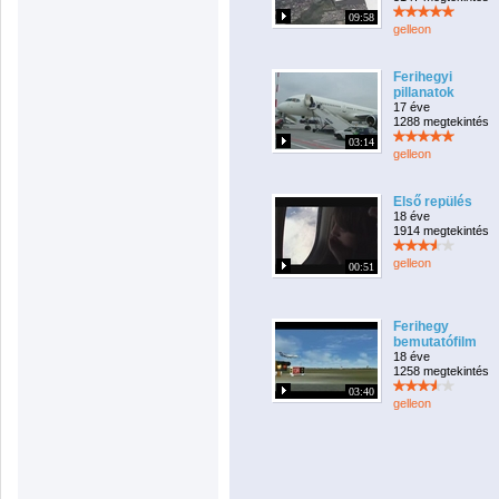
09:58
gelleon
Ferihegyi
pillanatok
17 éve
1288 megtekintés
03:14
gelleon
Első repülés
18 éve
1914 megtekintés
gelleon
00:51
Ferihegy
bemutatófilm
18 éve
1258 megtekintés
03:40
gelleon