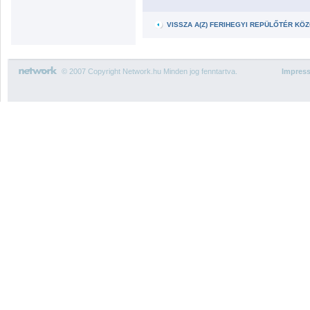
VISSZA A(Z) FERIHEGYI REPÜLŐTÉR K
© 2007 Copyright Network.hu Minden jog fenntartva.
Impres