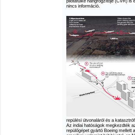
pilótafülke hangrögzítője (CVR) is 
nincs információ.
repülési útvonaláról és a katasztróf
Az indiai hatóságok megkezdték a
repülőgépet gyártó Boeing mellett 