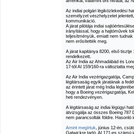
amerikai, valamint brit hivatal, a
Az indiai polgári légiközlekedési 
személyzet vészhelyzetet jelentett
kommunikáció.
A járat pilótája indiai sajtóértesülé
irányítással, hogy a hajtóművek to
teljesítményük, emiatt nem tudnak
nem erősítették meg.
A járat kapitánya 8200, első tisztje
rendelkezett.
Az Air India az Ahmadábád és Lond
17-től AI 159/160-ra változtatta meg
Az Air India vezérigazgatója, Camp
légitársaság egyik járatának a fedél
az érintett járat még India légteréb
hogy a Boeing vezérigazgatója, Kel
heti rendezvényen.
A légitársaság az indiai légügyi h
átvizsgálja az összes Boeing 787 
nem parancsolták földre. Hasonló i
Amint megírtuk
, június 12-én, csü
Gatwickre tartó, AI 171-es számú j