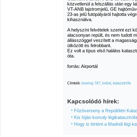
közvetlenül a felszállás után egy 
VT-ANB lajstromjelű, GE hajtóművek
23-as jelű futópályáról hajtotta végr
kihasználva.
A helyszíni felvételek szerint ezt 
alacsonyan repült, és nem tudott 
állásszöggel veszített a magasságáb
ütközött és felrobbant.
Ez volt a típus első halálos kataszt
óta.
forrás: Airportál
Címkék:
boeing 787
indiai
katasztrófa
Kapcsolódó hírek:
Főzőverseny a Repülőtéri Kata
Kis híján komoly légikatasztróf
Hogy is történt a Madridi légi k