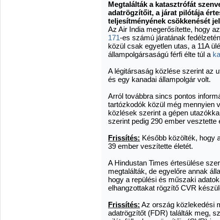
Megtalálták a katasztrófát szenv
adatrögzítőit, a járat pilótája ér
teljesítményének csökkenését jel
Az Air India megerősítette, hogy 
171
-es számú járatának fedélzetén
közül csak egyetlen utas, a 11A ülé
állampolgársaságú férfi élte túl a
ka
A légitársaság közlése szerint az ut
és egy kanadai állampolgár volt.
Arról továbbra sincs pontos infor
tartózkodók közül még mennyien ve
közlések szerint a gépen utazókkal
szerint pedig 290 ember vesztette é
Frissítés:
Később közölték, hogy a
39 ember veszítette életét.
A Hindustan Times értesülése szerin
megtalálták, de egyelőre annak áll
hogy a repülési és műszaki adatoka
elhangzottakat rögzítő CVR készülé
Frissítés:
Az ország közlekedési mi
adatrögzítőt (FDR) találták meg, 