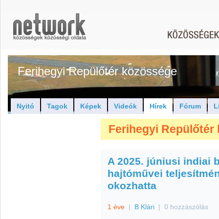
Ferihegyi Repülőtér közössége
Nyitó
Tagok
Képek
Videók
Hírek
Fórum
L
Ferihegyi Repülőtér 
A 2025. júniusi indiai 
hajtóművei teljesítm
okozhatta
1 éve
|
B Klári
|
0 hozzászólás