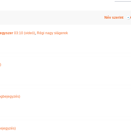
Név szerint
 egyszer
03:10 (videó)
,
Régi nagy slágerek
)
ogbejegyzés)
ejegyzés)