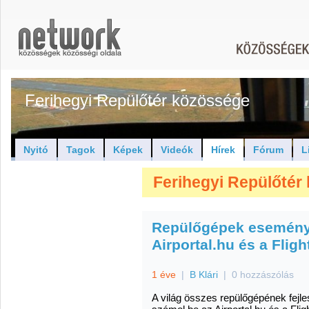
Ferihegyi Repülőtér közössége
Nyitó
Tagok
Képek
Videók
Hírek
Fórum
L
Ferihegyi Repülőtér 
Repülőgépek eseménye
Airportal.hu és a Flig
1 éve
|
B Klári
|
0 hozzászólás
A világ összes repülőgépének fejle