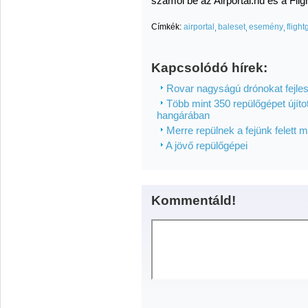
számol be az Airportal.hu és a Flig
Címkék:
airportal
baleset
esemény
flight
Kapcsolódó hírek:
Rovar nagyságú drónokat fejles
Több mint 350 repülőgépet újítot
hangárában
Merre repülnek a fejünk felett
A jövő repülőgépei
Kommentáld!