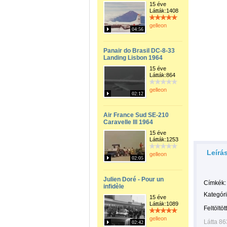
15 éve
Látták:1408
gelleon
04:56
Panair do Brasil DC-8-33
Landing Lisbon 1964
15 éve
Látták:864
gelleon
02:12
Air France Sud SE-210
Caravelle lll 1964
15 éve
Látták:1253
Leírá
gelleon
02:05
Julien Doré - Pour un
Címkék:
infidèle
Kategóri
15 éve
Látták:1089
Feltöltöt
gelleon
Látta 86
02:42