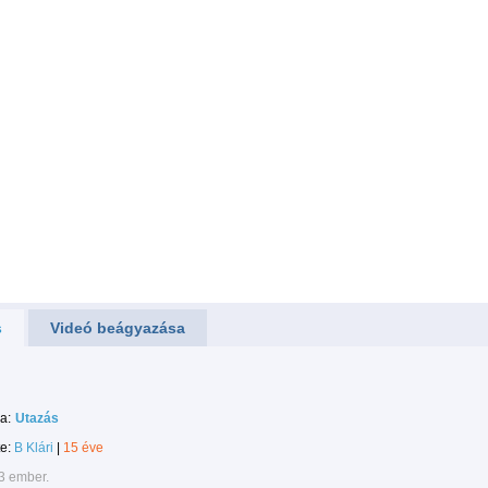
s
Videó beágyazása
a:
Utazás
te:
B Klári
|
15 éve
3 ember.