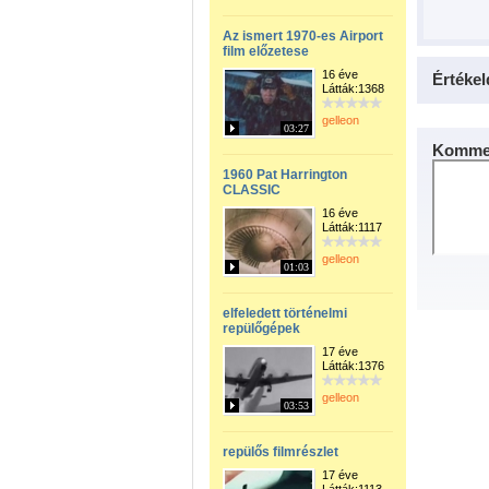
Az ismert 1970-es Airport
film előzetese
16 éve
Értékel
Látták:1368
gelleon
03:27
Kommen
1960 Pat Harrington
CLASSIC
16 éve
Látták:1117
gelleon
01:03
elfeledett történelmi
repülőgépek
17 éve
Látták:1376
gelleon
03:53
repülős filmrészlet
17 éve