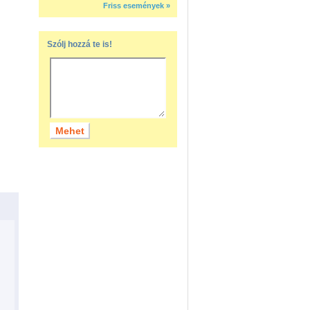
Friss események »
Szólj hozzá te is!