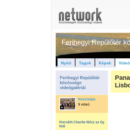
Ferihegyi Repülőtér 
Nyitó
Tagok
Képek
Vide
Pana
Ferihegyi Repülőtér
közössége
Lisb
videógalériái
Nosztalgia
9 videó
Horváth Charlie-Nézz az ég
felé