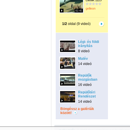
Látták:1113
gelleon
02:45
1/2
oldal (9 videó)
Légi- és földi
irányítás
8 videó
Malév
14 videó
Repülők
mozgásban
16 videó
Repülőtéri
Rendészet
14 videó
Böngéssz a galériák
között!