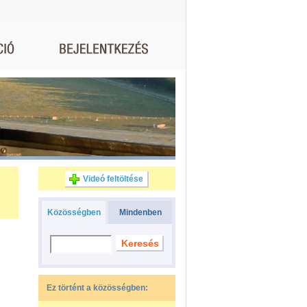
Videó feltöltése
Közösségben
Mindenben
Ez történt a közösségben: