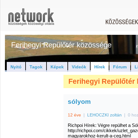
Ferihegyi Repülőtér közössége
Nyitó
Tagok
Képek
Videók
Hírek
Fórum
L
Ferihegyi Repülőtér 
sólyom
12 éve
|
LEHOCZKI zoltán
|
0 ho
Richpoi Hírek: Végre repülhet a S
http://richpoi.com/cikkek/uzlet_ga
magyarokhoz-kerult-a-ceg.html