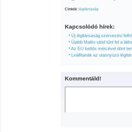
Címkék:
légitársaság
Kapcsolódó hírek:
Új légitársaság szervezési felh
Újabb Malév-utód tűnt fel a láth
Az EU kettős mércével dönt terül
Leállítanák az utasnyúzó légitá
Kommentáld!