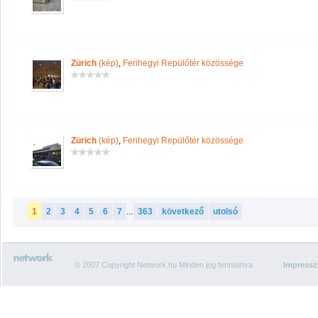
Zürich
(kép)
,
Ferihegyi Repülőtér közössége
Zürich
(kép)
,
Ferihegyi Repülőtér közössége
1
2
3
4
5
6
7
...
363
következő
utolsó
© 2007 Copyright Network.hu Minden jog fenntartva.
Impress