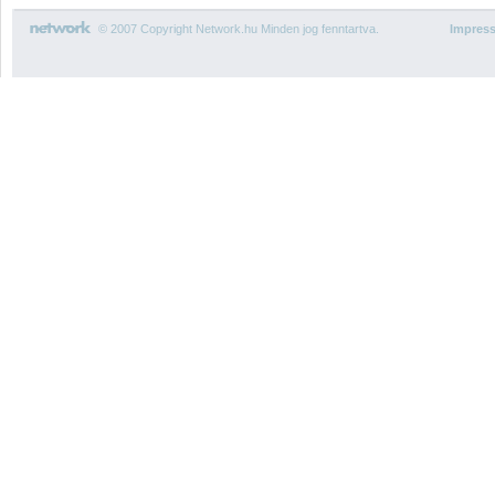
© 2007 Copyright Network.hu Minden jog fenntartva.
Impres