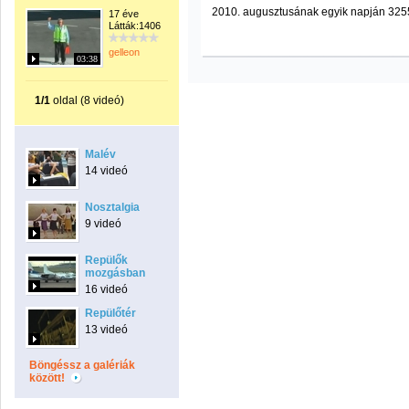
2010. augusztusának egyik napján 3255 
17 éve
Látták:1406
gelleon
03:38
1/1
oldal (8 videó)
Malév
14 videó
Nosztalgia
9 videó
Repülők
mozgásban
16 videó
Repülőtér
13 videó
Böngéssz a galériák
között!