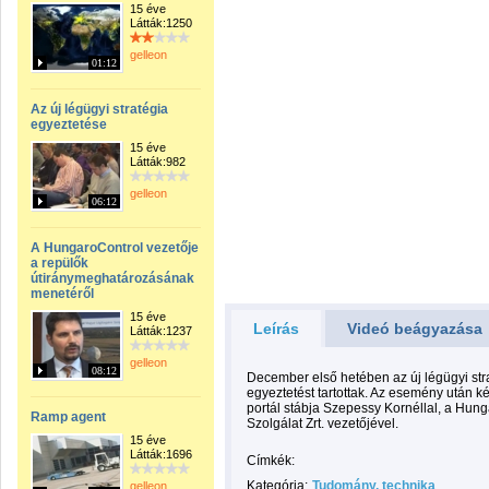
15 éve
Látták:1250
gelleon
01:12
Az új légügyi stratégia
egyeztetése
15 éve
Látták:982
gelleon
06:12
A HungaroControl vezetője
a repülők
útiránymeghatározásának
menetéről
15 éve
Leírás
Videó beágyazása
Látták:1237
gelleon
08:12
December első hetében az új légügyi str
egyeztetést tartottak. Az esemény után kész
portál stábja Szepessy Kornéllal, a Hun
Ramp agent
Szolgálat Zrt. vezetőjével.
15 éve
Látták:1696
Címkék:
Kategória:
Tudomány, technika
gelleon