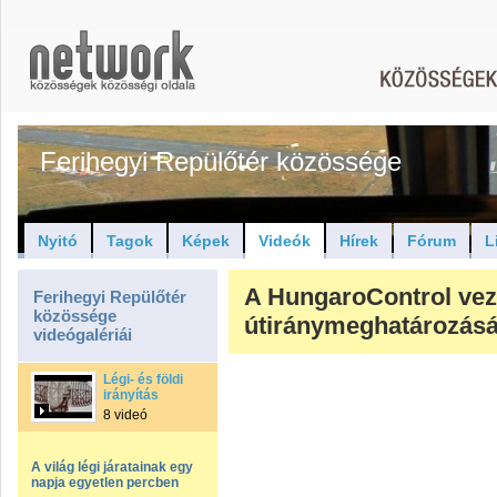
Ferihegyi Repülőtér közössége
Nyitó
Tagok
Képek
Videók
Hírek
Fórum
L
A HungaroControl veze
Ferihegyi Repülőtér
közössége
útiránymeghatározás
videógalériái
Légi- és földi
irányítás
8 videó
A világ légi járatainak egy
napja egyetlen percben