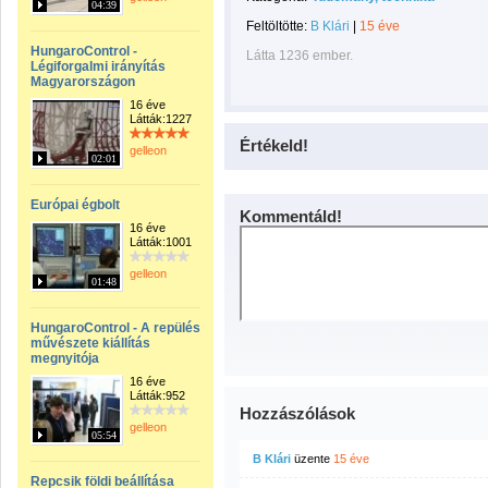
04:39
Feltöltötte:
B Klári
|
15 éve
HungaroControl -
Látta 1236 ember.
Légiforgalmi irányítás
Magyarországon
16 éve
Látták:1227
Értékeld!
gelleon
02:01
Európai égbolt
Kommentáld!
16 éve
Látták:1001
gelleon
01:48
HungaroControl - A repülés
művészete kiállítás
megnyitója
16 éve
Látták:952
Hozzászólások
gelleon
05:54
B Klári
üzente
15 éve
Repcsik földi beállítása