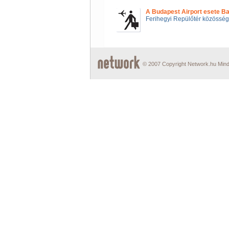
A Budapest Airport esete Ba
Ferihegyi Repülőtér közössé
© 2007 Copyright Network.hu Minde