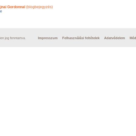
jnai Gordonnal
(blogbejegyzés)
ge
n jog fenntartva.
Impresszum
Felhasználási feltételek
Adatvédelem
Méd