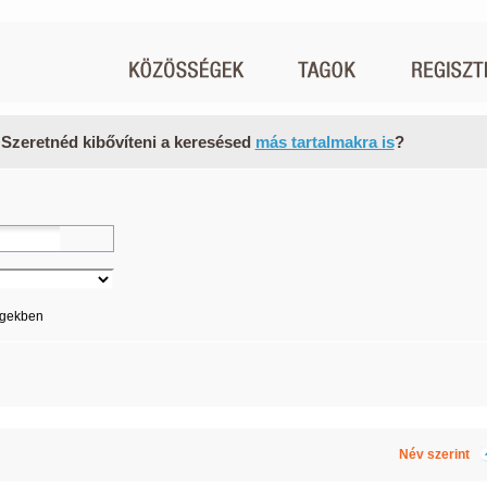
 Szeretnéd kibővíteni a keresésed
más tartalmakra is
?
égekben
Név szerint