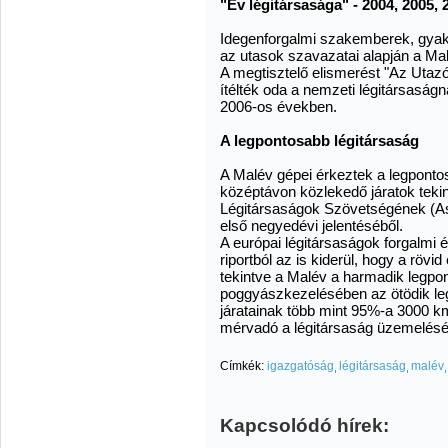
"Év légitársasága" - 2004, 2005, 
Idegenforgalmi szakemberek, gyakr
az utasok szavazatai alapján a Malé
A megtisztelő elismerést "Az Uta
ítélték oda a nemzeti légitársasá
2006-os években.
A legpontosabb légitársaság
A Malév gépei érkeztek a legponto
középtávon közlekedő járatok tekin
Légitársaságok Szövetségének (Ass
első negyedévi jelentéséből.
A európai légitársaságok forgalmi
riportból az is kiderül, hogy a röv
tekintve a Malév a harmadik legpo
poggyászkezelésében az ötödik le
járatainak több mint 95%-a 3000 km-
mérvadó a légitársaság üzemelését
Címkék:
igazgatóság
légitársaság
malév
Kapcsolódó hírek: