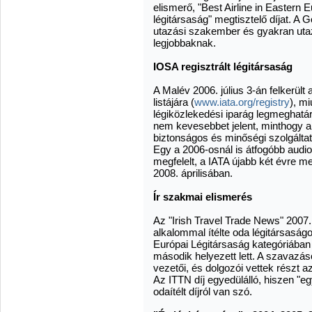
elismerő, "Best Airline in Eastern 
légitársaság" megtisztelő díjat. A G
utazási szakember és gyakran utaz
legjobbaknak.
IOSA regisztrált légitársaság
A Malév 2006. július 3-án felkerült
listájára (
www.iata.org/registry
), m
légiközlekedési iparág legmeghatá
nem kevesebbet jelent, minthogy a 
biztonságos és minőségi szolgáltat
Egy a 2006-osnál is átfogóbb audi
megfelelt, a IATA újabb két évre me
2008. áprilisában.
Ír szakmai elismerés
Az "Irish Travel Trade News" 2007.
alkalommal ítélte oda légitársaságo
Európai Légitársaság kategóriában
második helyezett lett. A szavazáso
vezetői, és dolgozói vettek részt 
Az ITTN díj egyedülálló, hiszen 
odaítélt díjról van szó.