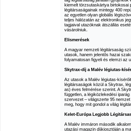
kiemelt törzsutaskártya birtokosai
légitársaságainak mintegy 400 repül
az egyetlen olyan globális légiszö
teljes hálózatán az elektronikus je
tagjaival utazóknak átszállás ese
vásárolniuk.
Elismerések
A magyar nemzeti légitársaság szín
utasok, hanem jelentős hazai szak
folyamatosan figyeli és elemzi az 
Skytrax-díj a Malév légiutas-kísé
Az utasok a Malév légiutas-kísérőit
légitársaságok közül a Skytrax, lég
as) éves felmérése szerint. A Skyt
független, a légiközlekedési iparág
szervezet – világszerte 95 nemzet t
meg, hogy mit gondol a világ légitá
Kelet-Európa Legjobb Légitársa
A Malév immáron második alkalomm
utazási magazin díjkiosztóján a ma