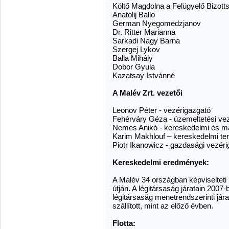
Költő Magdolna a Felügyelő Bizott
Anatolij Ballo
German Nyegomedzjanov
Dr. Ritter Marianna
Sarkadi Nagy Barna
Szergej Lykov
Balla Mihály
Dobor Gyula
Kazatsay Istvánné
A Malév Zrt. vezetői
Leonov Péter - vezérigazgató
Fehérváry Géza - üzemeltetési vez
Nemes Anikó - kereskedelmi és ma
Karim Makhlouf – kereskedelmi ter
Piotr Ikanowicz - gazdasági vezéri
Kereskedelmi eredmények:
A Malév 34 országban képviseltet
útján. A légitársaság járatain 2007-b
légitársaság menetrendszerinti jára
szállított, mint az előző évben.
Flotta: