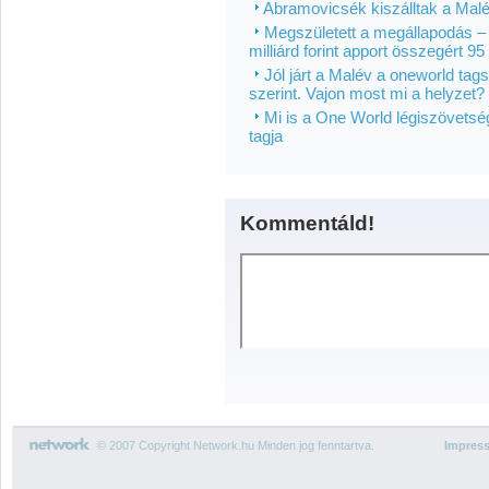
Abramovicsék kiszálltak a Mal
Megszületett a megállapodás – 26
milliárd forint apport összegért 9
Jól járt a Malév a oneworld tags
szerint. Vajon most mi a helyzet?
Mi is a One World légiszövetsé
tagja
Kommentáld!
© 2007 Copyright Network.hu Minden jog fenntartva.
Impres