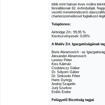
több mint hatvan éves múltra tekin
fennállásnak 62. évfordulóját. Nap
vezető menetrendszerű utasszállít
charterüzemeléssel foglalkozó lég
Tulajdonos:
Airbridge Zrt.: 99,95 %
Kisrészvényesek: 0,05%
A Malév Zrt. Igazgatóságának tag
Boris Abramovich - az Igazgatóság
Alexander Abramovich
Leonov Péter
Kiss Kálmán
Csobánczy Gábor
Dr. Sólyom Gábor
Dr. Sinkovits Péter
Haris György
Andrej Szapelin
Jurij Szurkov
Erdős Endre
Felügyelő Bizottság tagjai