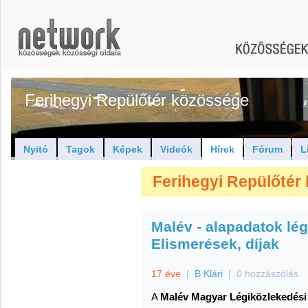
Ferihegyi Repülőtér közössége
Nyitó
Tagok
Képek
Videók
Hírek
Fórum
L
Ferihegyi Repülőtér 
Malév - alapadatok lég
Elismerések, díjak
17 éve
|
B Klári
|
0 hozzászólás
A
Malév Magyar Légiközlekedési 