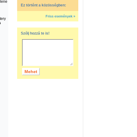
llene
Ez történt a közösségben:
Friss események »
tery
s
Szólj hozzá te is!