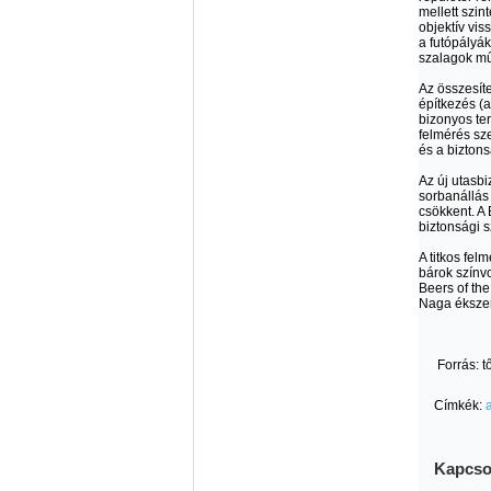
mellett szin
objektív vis
a futópályák
szalagok mű
Az összesíte
építkezés (
bizonyos ter
felmérés sz
és a bizton
Az új utasbi
sorbanállás
csökkent. A 
biztonsági 
A titkos fel
bárok színvo
Beers of the
Naga ékszer
Forrás: 
Címkék:
a
Kapcso