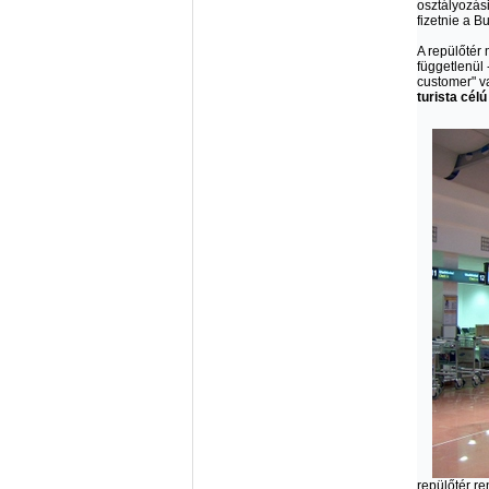
osztályozás
fizetnie a B
A repülőtér
függetlenül 
customer" va
turista cél
repülőtér r