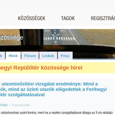
közössége
ók
Hírek
Fórum
Linkek
Friss
hegyi Repülőtér közössége hírei
s utasminősítési vizsgálat eredménye: Mind a
ók, mind az üzleti utazók elégedettek a Ferihegyi
tér szolgáltatásaival
B Klári
|
0 hozzászólás
tolsósorban azért fontos, mert ha a reptéri szolgáltatások átlaga az 5-ös skálájú