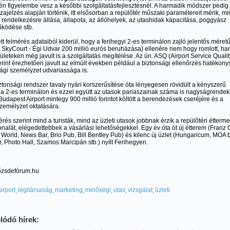
tén figyelembe vesz a későbbi szolgáltatásfejlesztésnél. A harmadik módszer pedig
szajelzés alapján történik, itt elsősorban a repülőtér műszaki paramétereit mérik, min
 rendelkezésre állása, állapota, az állóhelyek, az utashidak kapacitása, poggyász
ködése stb.
tt felmérés adataiból kiderül, hogy a ferihegyi 2-es terminálon zajló jelentős méret
a SkyCourt - Égi Udvar 200 millió eurós beruházása) ellenére nem hogy romlott, h
ületeken még javult is a szolgáltatás megítélése. Az ún. ASQ (Airport Service Qualit
erint érezhetően javult az elmúlt években például a biztonsági ellenőrzés hatékon
sági személyzet udvariassága is.
ztonsági rendszer tavaly nyári korszerűsítése óta lényegesen rövidült a kényszerű
 a 2-es terminálon és ezzel együtt az utasok panaszainak száma is nagyságrendek
Budapest Airport mintegy 900 millió forintot költött a berendezések cseréjére és a
személyzet oktatására.
mérés szerint mind a turisták, mind az üzleti utasok jobbnak érzik a repülőtéri étterm
nalát, elégedettebbek a vásárlási lehetőségekkel. Egy év óta öt új étterem (Franz 
 World, News Bar, Brio Pub, Bill Bentley Pub) és kilenc új üzlet (Hungaricum, MOA b
, Photo Hall, Szamos Marcipán stb.) nyílt Ferihegyen.
tőzsdefórum.hu
irport
légitársaság
marketing
minőségi
utas
vizsgálat
üzleti
lódó hírek: