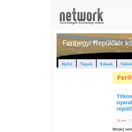
Ferihegyi Repülőtér 
Nyitó
Tagok
Képek
Vide
Feri
Titko
nyaral
repülő
16 éve
|
Mindez nem u