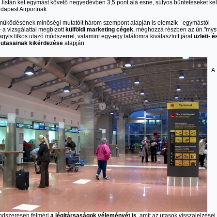
i listán két egymást követő negyedévben 3,5 pont alá esne, súlyos büntetéseket ke
udapest Airportnak.
 működésének minőségi mutatóit három szempont alapján is elemzik - egymástól
- a vizsgálattal megbízott
külföldi marketing cégek
, méghozzá részben az ún."mys
gyis titkos utazó módszerrel, valamint egy-egy találomra kiválasztott járat
üzleti- é
ú utasainak kikérdezése
alapján.
A
endszeresen felméri
a légitársaságok véleményét is
, amit az utasok visszajelzései