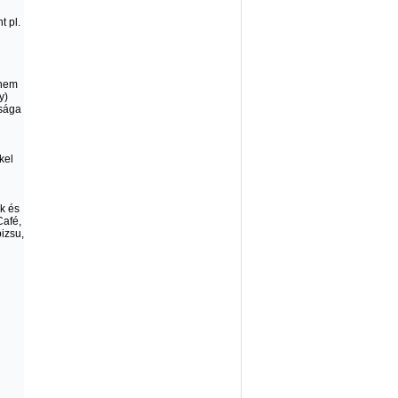
t pl.
ű
anem
y)
ysága
kel
ek és
Café,
izsu,