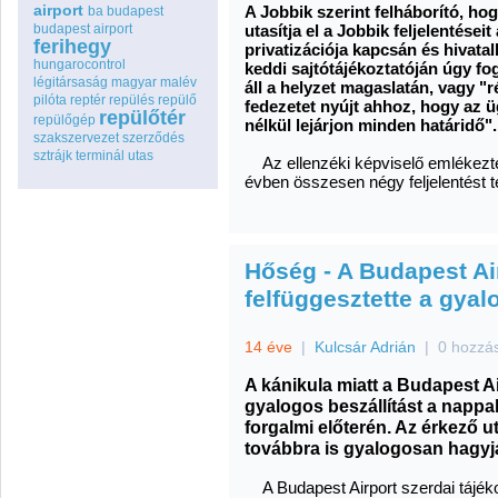
airport
A Jobbik szerint felháborító, h
ba
budapest
budapest airport
utasítja el a Jobbik feljelentéseit 
ferihegy
privatizációja kapcsán és hivatalb
hungarocontrol
keddi sajtótájékoztatóján úgy 
légitársaság
magyar
malév
áll a helyzet magaslatán, vagy "
pilóta
reptér
repülés
repülő
fedezetet nyújt ahhoz, hogy az 
repülőtér
repülőgép
nélkül lejárjon minden határidő".
szakszervezet
szerződés
sztrájk
terminál
utas
Az ellenzéki képviselő emlékeztet
évben összesen négy feljelentést te
Hőség - A Budapest Ai
felfüggesztette a gyal
14 éve
|
Kulcsár Adrián
|
0 hozzá
A kánikula miatt a Budapest Ai
gyalogos beszállítást a nappal
forgalmi előterén. Az érkező 
továbbra is gyalogosan hagyjá
A Budapest Airport
szerdai tájék