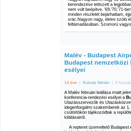
berendezése tettszett a legjobba
nem volt beépítve. '69,'70,'71-be
minden részletét bejárhattam, éjjel
srác.Nagyon nagy, életre szóló 
feltámadásában. Szomorú vagyok
Malév - Budapest Airpo
Budapest nemzetközi 
esélyei
14 éve
|
Kulcsár Adrián
|
0 hozzá
A
Malév februári leállása miatt je
konferencia-rendezési esélyei a
Bu
Utazásszervezők és Utazásközvetí
idegenforgalmi szakemberek az 1. 
csütörtökön tájékozódtak a repülőt
kilátásairól.
A repteret üzemeltető Budapest A