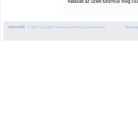
hatásait az üzleti turizmus még c
© 2007 Copyright Network.hu Minden jog fenntartva.
Impres