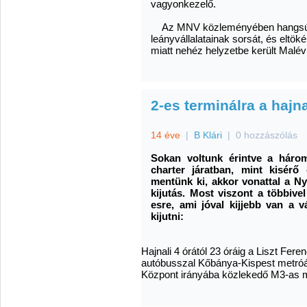
vagyonkezelő.
Az MNV közleményében hangsúlyo
leányvállalatainak sorsát, és eltö
miatt nehéz helyzetbe került Malév
2-es terminálra a hajn
14 éve
|
B Klári
|
0 hozzászólás
Sokan voltunk érintve a három
charter járatban, mint kisér
mentünk ki, akkor vonattal a N
kijutás.
Most viszont a többivel 
esre, ami jóval kijjebb van a 
kijutni:
Hajnali 4 órától 23 óráig a Liszt Fere
autóbusszal Kőbánya-Kispest metróá
Központ irányába közlekedő M3-as met