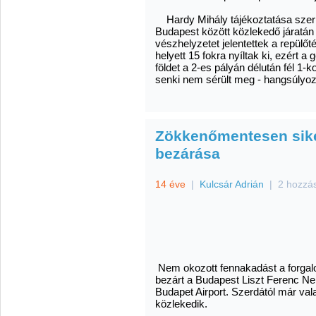
Hardy Mihály tájékoztatása szer
Budapest között közlekedő járatán
vészhelyzetet jelentettek a repülő
helyett 15 fokra nyíltak ki, ezért
földet a 2-es pályán délután fél 1
senki nem sérült meg - hangsúlyoz
Zökkenőmentesen siker
bezárása
14 éve
|
Kulcsár Adrián
|
2 hozzá
Nem okozott fennakadást a forgalo
bezárt a Budapest Liszt Ferenc Nem
Budapet Airport. Szerdától már vala
közlekedik.