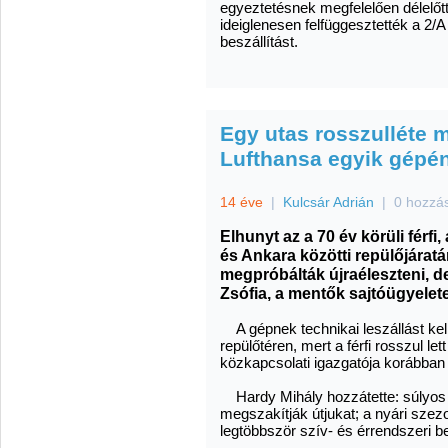
egyeztetésnek megfelelően délelőtt
ideiglenesen felfüggesztették a 2/A
beszállítást.
Egy utas rosszulléte mi
Lufthansa egyik gépé
14 éve
|
Kulcsár Adrián
|
0 hozzá
Elhunyt az a 70 év körüli férfi
és Ankara közötti repülőjáratá
megpróbálták újraéleszteni, de
Zsófia, a mentők sajtóügyelete
A gépnek technikai leszállást kell
repülőtéren, mert a férfi rosszul let
közkapcsolati igazgatója korábban
Hardy Mihály hozzátette: súlyos 
megszakítják útjukat; a nyári szez
legtöbbször szív- és érrendszeri b