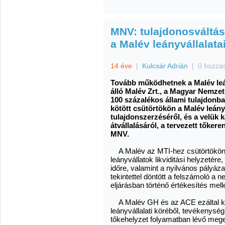
MNV: tulajdonosváltá
a Malév leányvállalata
14 éve
|
Kulcsár Adrián
|
0 hozzá
Tovább működhetnek a Malév leány
álló Malév Zrt., a Magyar Nemzet
100 százalékos állami tulajdonba
kötött csütörtökön a Malév leány
tulajdonszerzéséről, és a velük 
átvállalásáról, a tervezett tőke
MNV.
A Malév az MTI-hez csütörtökön e
leányvállatok likviditási helyzetér
időre, valamint a nyilvános pályáza
tekintettel döntött a felszámoló a 
eljárásban történő értékesítés mell
A Malév GH és az ACE ezáltal kike
leányvállalati köréből, tevékenysé
tőkehelyzet folyamatban lévő meger