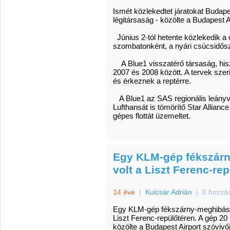
Ismét közlekedtet járatokat Budapes
légitársaság - közölte a Budapest A
Június 2-tól hetente közlekedik a
szombatonként, a nyári csúcsidős
A Blue1 visszatérő társaság, his
2007 és 2008 között. A tervek szer
és érkeznek a reptérre.
A Blue1 az SAS regionális leányvá
Lufthansát is tömörítő Star Alliance
gépes flottát üzemeltet.
Egy KLM-gép fékszárny
volt a Liszt Ferenc-re
14 éve
|
Kulcsár Adrián
|
0 hozzá
Egy KLM-gép fékszárny-meghibásod
Liszt Ferenc-repülőtéren. A gép 20 
közölte a Budapest Airport szóvivő