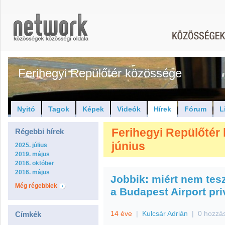
Ferihegyi Repülőtér közössége
Nyitó
Tagok
Képek
Videók
Hírek
Fórum
L
Ferihegyi Repülőtér 
Régebbi hírek
június
2025. július
2019. május
2016. október
2016. május
Jobbik: miért nem te
Még régebbiek
a Budapest Airport pr
14 éve
|
Kulcsár Adrián
|
0 hozzá
Címkék