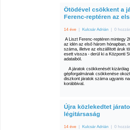
Ötödével csökkent a j
Ferenc-reptéren az e
14 éve
|
Kulcsár Adrián
|
0 hozzá
A Liszt Ferenc-reptéren mintegy 2
az idén az első három hónapban, 
száma, illetve az elszállított áruk
esett vissza - derül ki a Központi S
adataiból.
A járatok csökkenését kizárólag a
gépforgalmának csökkenése okozta 
diszkont járatok száma ugyanis na
korábbival.
Újra közlekedtet járat
légitársaság
14 éve
|
Kulcsár Adrián
|
0 hozzá