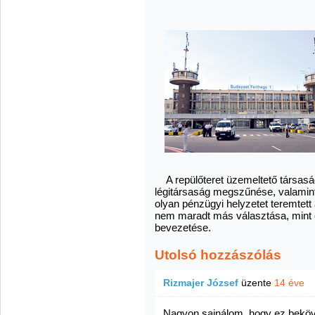
A repülőteret üzemeltető társaság
légitársaság megszűnése, valamint
olyan pénzügyi helyzetet teremtett
nem maradt más választása, mint 
bevezetése.
Utolsó hozzászólás
Rizmajer József
üzente
14 éve
Nagyon sajnálom, hogy ez beköve