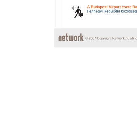
A Budapest Airport esete Ba
Ferihegyi Repülőtér közössé
© 2007 Copyright Network.hu Minde