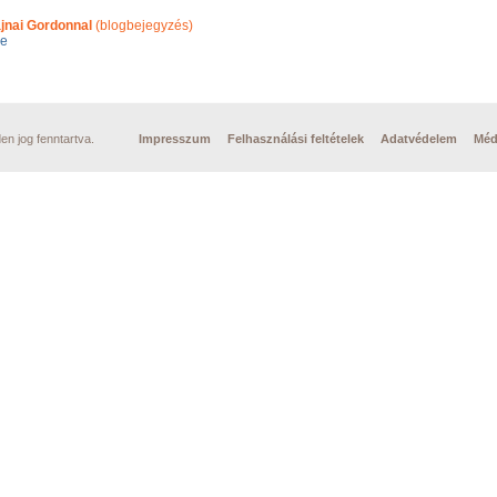
jnai Gordonnal
(blogbejegyzés)
ge
n jog fenntartva.
Impresszum
Felhasználási feltételek
Adatvédelem
Méd