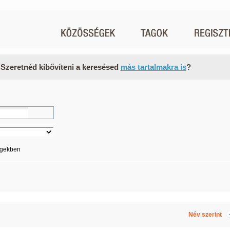
 Szeretnéd kibővíteni a keresésed
más tartalmakra is
?
égekben
Név szerint