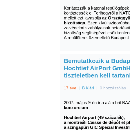
Korlátozzák a katonai repülõgépek 
költöztessék el Ferihegyrõl a NAT
mellett ezt javasolja
az Országgyûl
bizottsága
. Ezen kívül szigorúbban
zajvédelmi szabályainak betartásá
bizottság segítségével csökkentené
A repülõteret üzemeltetõ Budapest A
Bemutatkozik a Budape
Hochtief AirPort GmbH 
tiszteletben kell tartan
17 éve
|
B Klári
|
0 hozzászólás
2007. május 9-én írta alá a brit B
konzorcium
Hochtief Airport (49 százalék),
a montreáli Caisse de dépôt et 
a szingapúri GIC Special Investm