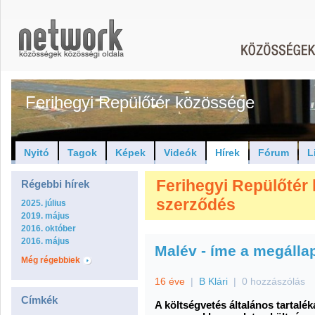
Ferihegyi Repülőtér közössége
Nyitó
Tagok
Képek
Videók
Hírek
Fórum
L
Ferihegyi Repülőtér 
Régebbi hírek
szerződés
2025. július
2019. május
2016. október
2016. május
Malév - íme a megálla
Még régebbiek
16 éve
|
B Klári
|
0 hozzászólás
Címkék
A költségvetés általános tartaléká