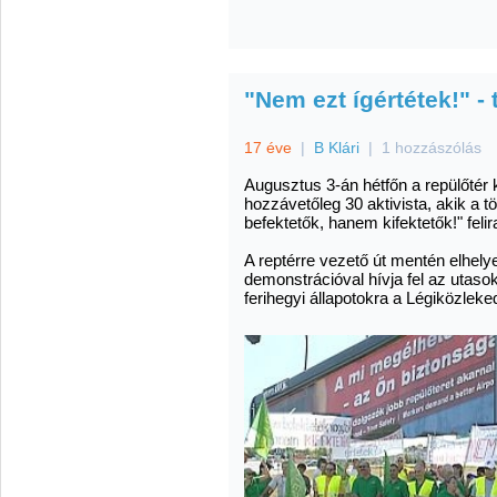
"Nem ezt ígértétek!" -
17 éve
|
B Klári
|
1 hozzászólás
Augusztus 3-án hétfőn a repülőtér 
hozzávetőleg 30 aktivista, akik a t
befektetők, hanem kifektetők!" fel
A reptérre vezető út mentén elhely
demonstrációval hívja fel az utaso
ferihegyi állapotokra a Légiközle