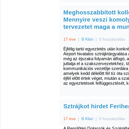
Meghosszabbított koll
Mennyire veszi komol
tervezetet maga a mun
17 éve
|
B Klári
|
0 hozzászólás
Éjfélig tartó egyeztetés után konk
Airport hivatalos sztrájktárgyalása
még az éjszaka folyamán átfogó, a
juttatja el a szakszervezetekhez, t
kommunikációs vezetõje szerdára vi
amelyek kedd délelõtt fél tíz óta sz
éjfél elõtt értek véget, miután a s
az egyeztetések felfüggesztését, 
Sztrájkot hirdet Ferih
17 éve
|
B Klári
|
0 hozzászólás
A
Repülõtéri Dolgozók és Szolgál