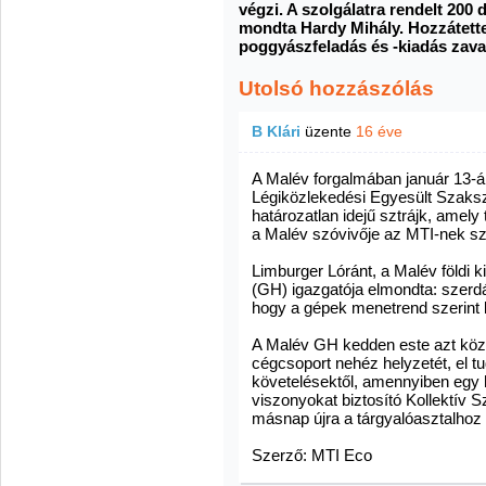
végzi. A szolgálatra rendelt 200 
mondta Hardy Mihály. Hozzátette
poggyászfeladás és -kiadás zava
Utolsó hozzászólás
B Klári
üzente
16 éve
A Malév forgalmában január 13-
Légiközlekedési Egyesült Szakszer
határozatlan idejű sztrájk, amel
a Malév szóvivője az MTI-nek sz
Limburger Lóránt, a Malév földi 
(GH) igazgatója elmondta: szerdá
hogy a gépek menetrend szerint 
A Malév GH kedden este azt közö
cégcsoport nehéz helyzetét, el tu
követelésektől, amennyiben egy
viszonyokat biztosító Kollektív 
másnap újra a tárgyalóasztalhoz 
Szerző: MTI Eco