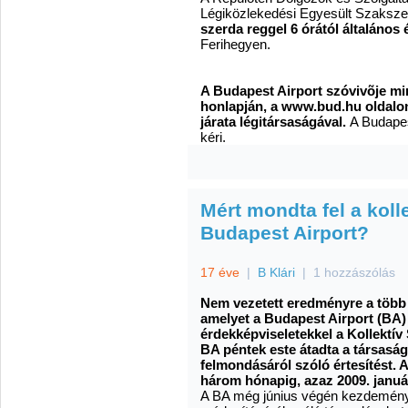
Légiközlekedési Egyesült Szaksz
szerda reggel 6 órától általános 
Ferihegyen.
A Budapest Airport szóvivõje min
honlapján, a www.bud.hu oldalon 
járata légitársaságával.
A Budapes
kéri.
Mért mondta fel a koll
Budapest Airport?
17 éve
|
B Klári
|
1 hozzászólás
Nem vezetett eredményre a több
amelyet a Budapest Airport (BA)
érdekképviseletekkel a Kollektív 
BA péntek este átadta a társasá
felmondásáról szóló értesítést.
három hónapig, azaz 2009. januá
A BA még június végén kezdemény