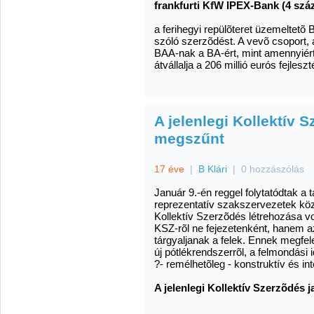
frankfurti KfW IPEX-Bank (4 szá
a ferihegyi repülõteret üzemeltetõ 
szóló szerzõdést. A vevõ csoport, 
BAA-nak a BA-ért, mint amennyiért
átvállalja a 206 millió eurós fejleszt
A jelenlegi Kollektív 
megszűnt
17 éve
|
B Klári
|
0 hozzászólás
Január 9.-én reggel folytatódtak a
reprezentatív szakszervezetek közöt
Kollektív Szerzõdés létrehozása vol
KSZ-rõl ne fejezetenként, hanem a
tárgyaljanak a felek. Ennek megfel
új pótlékrendszerrõl, a felmondási
?- remélhetõleg - konstruktív és in
A jelenlegi Kollektív Szerzõdés 