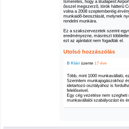
Ismeretes, hogy a Budapest Airport 
õsszel megszerzõ, török hátterû Ce
volna a 2008 szeptemberéig érvén
munkaidõ-beosztását, melynek nyo
rendelni munkára.
Ez a szakszervezetek szerint egyré
eredményezne, másrészt többletter
ezt az ajánlatot nem fogadták el.
Utolsó hozzászólás
B Klári
üzente
17 éve
Több, mint 1000 munkavállaló, e
Szerintem munkajogászokhoz és
idetartozó osztályához is fordulh
felelőseivel.
Egy cég vezetése nem szegheti m
munkavállalói szabályozást és é