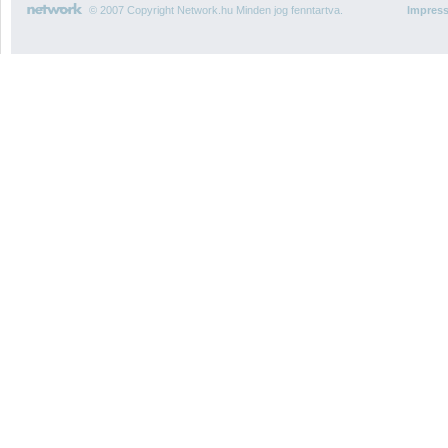
© 2007 Copyright Network.hu Minden jog fenntartva.
Impres