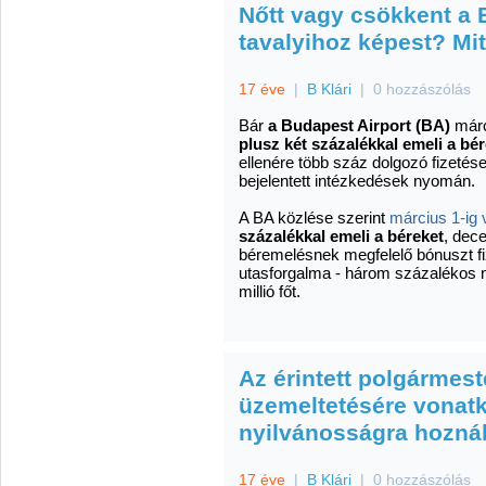
Nőtt vagy csökkent a 
tavalyihoz képest? Mi
17 éve
|
B Klári
|
0 hozzászólás
Bár
a Budapest Airport (BA)
márc
plusz két százalékkal emeli a bér
ellenére több száz dolgozó fizetés
bejelentett intézkedések nyomán.
A BA közlése szerint
március 1-ig 
százalékkal emeli a béreket
, dec
béremelésnek megfelelő bónuszt fi
utasforgalma - három százalékos 
millió főt.
Az érintett polgármest
üzemeltetésére vonat
nyilvánosságra hozná
17 éve
|
B Klári
|
0 hozzászólás