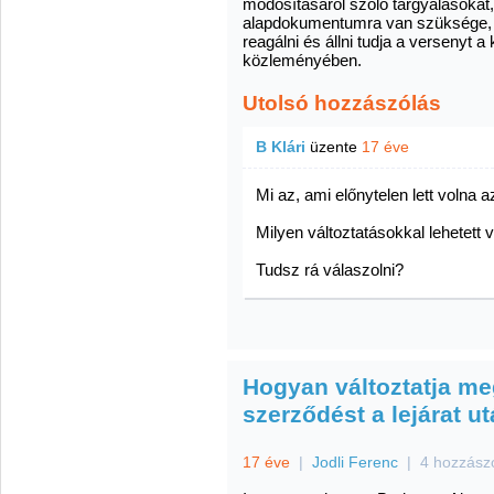
módosításáról szóló tárgyalásokat
alapdokumentumra van szüksége, a
reagálni és állni tudja a versenyt a
közleményében.
Utolsó hozzászólás
B Klári
üzente
17 éve
Mi az, ami előnytelen lett volna 
Milyen változtatásokkal lehetett 
Tudsz rá válaszolni?
Hogyan változtatja meg
szerződést a lejárat u
17 éve
|
Jodli Ferenc
|
4 hozzász