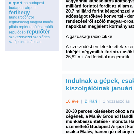
vagyonnal kapcsolatos költségvet
airport
ba
budapest
milliárd forintot fordít az álla
budapest airport
20,7 milliárd forint készpénzzel v
ferihegy
adósságot tőkévé konvertál - der
hungarocontrol
rendezéséről szóló magyar-orosz
légitársaság
magyar
malév
napokban megjelent kormányhat
pilóta
reptér
repülés
repülő
repülőtér
repülőgép
A gazdasági rádió cikke
szakszervezet
szerződés
sztrájk
terminál
utas
A szerződésben lefektetettek szer
tőkéjét négymillió forintra csök
26,82 milliárd forinttal megemelik.
Indulnak a gépek, csa
kiszolgálóinak januári 
16 éve
|
B Klári
|
1 hozzászólás
20-30 perces késéseket okoz a m
cégének, a Malév Ground Handli
munkabeszüntetése - mondta Hard
üzemeltető Budapest Airport ko
csak a Malév, hanem jó néhány má