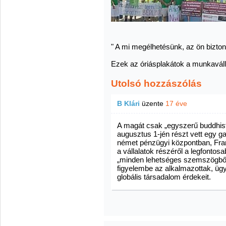
" A mi megélhetésünk, az ön bizto
Ezek az óriásplakátok a munkaválla
Utolsó hozzászólás
B Klári
üzente
17 éve
A magát csak „egyszerű buddhist
augusztus 1-jén részt vett egy g
német pénzügyi központban, Fran
a vállalatok részéről a legfontos
„minden lehetséges szemszögből
figyelembe az alkalmazottak, üg
globális társadalom érdekeit.