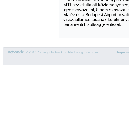
MTI-hez eljuttatott közleményében
igen szavazattal, 8 nem szavazat e
Malév és a Budapest Airport privati
visszaállamosításának körülményei
parlamenti bizottság jelentését.
© 2007 Copyright Network.hu Minden jog fenntartva.
Impres