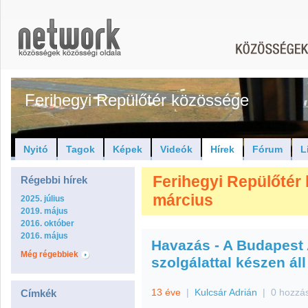
Ferihegyi Repülőtér közössége
Nyitó
Tagok
Képek
Videók
Hírek
Fórum
L
Ferihegyi Repülőtér 
Régebbi hírek
március
2025. július
2019. május
2016. október
2016. május
Havazás - A Budapest 
Még régebbiek
szolgálattal készen áll
13 éve
|
Kulcsár Adrián
|
0 hozzá
Címkék