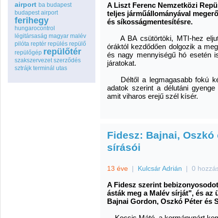
airport
A Liszt Ferenc Nemzetközi Repül
ba
budapest
budapest airport
teljes járműállományával megerősí
ferihegy
és síkosságmentesítésre.
hungarocontrol
légitársaság
magyar
malév
A BA csütörtöki, MTI-hez eljutta
pilóta
reptér
repülés
repülő
óráktól kezdődően dolgozik a megf
repülőtér
repülőgép
és nagy mennyiségű hó esetén is 
szakszervezet
szerződés
járatokat.
sztrájk
terminál
utas
Déltől a legmagasabb fokú készül
adatok szerint a délutáni gyenge
amit viharos erejű szél kísér.
Fidesz: Bajnai, Oszkó
sírásói
13 éve
|
Kulcsár Adrián
|
0 hozzá
A Fidesz szerint bebizonyosodo
ásták meg a Malév sírját", és az
Bajnai Gordon, Oszkó Péter és S
Kocsis Máté, a kormánypárt komm