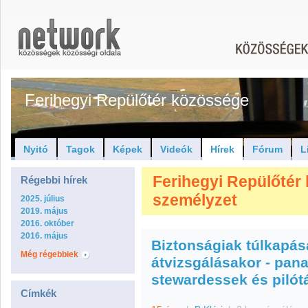
Ferihegyi Repülőtér közössége
Nyitó
Tagok
Képek
Videók
Hírek
Fórum
L
Ferihegyi Repülőtér 
Régebbi hírek
személyzet
2025. július
2019. május
2016. október
2016. május
Biztonságiak túlkapás
Még régebbiek
átvizsgálásakor - pan
stewardessek és piló
Címkék