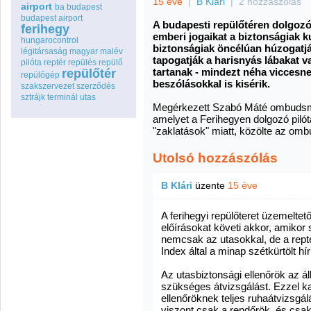
15 éve
|
B Klári
|
2 hozzászólás
airport
ba
budapest
budapest airport
A budapesti repülőtéren dolgozó 
ferihegy
emberi jogaikat a biztonságiak k
hungarocontrol
biztonságiak öncélúan húzogatjá
légitársaság
magyar
malév
tapogatják a harisnyás lábakat 
pilóta
reptér
repülés
repülő
tartanak - mindezt néha viccesn
repülőtér
repülőgép
beszólásokkal is kisérik.
szakszervezet
szerződés
sztrájk
terminál
utas
Megérkezett Szabó Máté ombudsma
amelyet a Ferihegyen dolgozó pilót
"zaklatások" miatt, közölte az omb
Utolsó hozzászólás
B Klári
üzente
15 éve
A ferihegyi repülőteret üzemeltet
előírásokat követi akkor, amikor 
nemcsak az utasokkal, de a repté
Index által a minap szétkürtölt h
Az utasbiztonsági ellenőrök az á
szükséges átvizsgálást. Ezzel k
ellenőröknek teljes ruhaátvizsgál
viszont csak a rendőrök, és csa