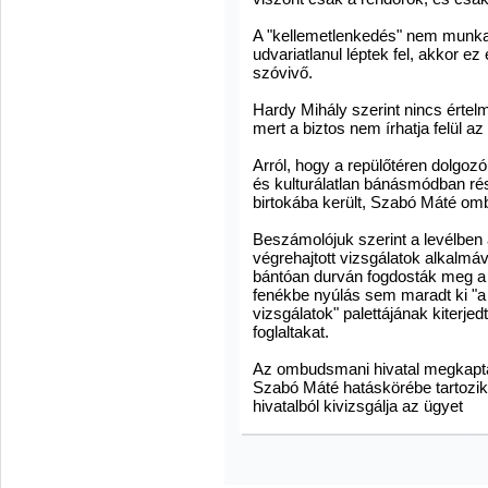
A "kellemetlenkedés" nem munkak
udvariatlanul léptek fel, akkor ez
szóvivő.
Hardy Mihály szerint nincs érte
mert a biztos nem írhatja felül az
Arról, hogy a repülőtéren dolgozó
és kulturálatlan bánásmódban rés
birtokába került, Szabó Máté om
Beszámolójuk szerint a levélben a
végrehajtott vizsgálatok alkalmá
bántóan durván fogdosták meg a n
fenékbe nyúlás sem maradt ki "a b
vizsgálatok" palettájának kiterjed
foglaltakat.
Az ombudsmani hivatal megkapta 
Szabó Máté hatáskörébe tartozik-
hivatalból kivizsgálja az ügyet