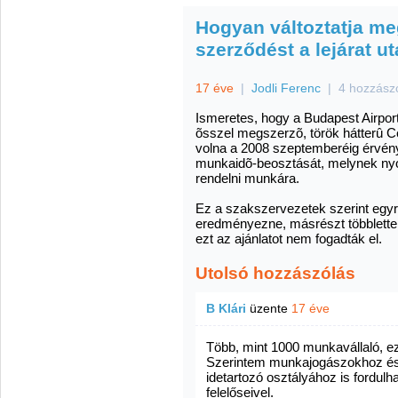
Hogyan változtatja meg
szerződést a lejárat u
17 éve
|
Jodli Ferenc
|
4 hozzász
Ismeretes, hogy a Budapest Airport 
õsszel megszerzõ, török hátterû Ce
volna a 2008 szeptemberéig érvén
munkaidõ-beosztását, melynek nyo
rendelni munkára.
Ez a szakszervezetek szerint egyré
eredményezne, másrészt többletter
ezt az ajánlatot nem fogadták el.
Utolsó hozzászólás
B Klári
üzente
17 éve
Több, mint 1000 munkavállaló, e
Szerintem munkajogászokhoz és
idetartozó osztályához is fordulh
felelőseivel.