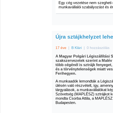
Egy cég vezetése nem szegheti m
munkavállalói szabályozást és é
Újra sztájkhelyzet leh
17 éve
|
B Klári
|
0 hozzászólás
A Magyar Polgári Légiszállítási 
szakszervezetek szerint a Malév 
több cégénél is sztrájk fenyege
és a törvénytelenségek miatt ves
Ferihegyen.
A munkaadók lemondták a Légiszáll
ülésén való részvételt, így, amenn
tárgyalások, a munkavállalókat kép
Szövetség (MAPLÉSZ) sztrájkot ke
mondta Csorba Attila, a MAPLÉSZ t
Budapesten.