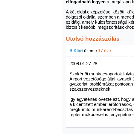
elfogadható legyen
a megállapod
A két oldal elképzelései közötti k
dolgozói oldallal szemben a mened
ezidáig, amely kulcsfontosságú k
biztosít késõbbi megszorításokhoz
Utolsó hozzászólás
B Klári
üzente
17 éve
2009.01.27-28.
Szakértői munkacsoportok folyta
Airport vezetősége által javasolt
gyakorlati problémákat pontosan 
szakszervezeteknek.
Így egyetértés övezte azt, hogy a
a kicentizett emberi erőforrások
megkurtító munkarend-beosztás 
reptér működését is fenyegetné 