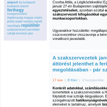
Csorba Attila, a Légiközlekedési E
airport
ba
budapest
január 27-én Budapesten sajtótájé
budapest airport
ferihegy
egyeztetéseket,
azonban ezúttal
a
hungarocontrol
szakszervezeti kifogásokkal egy
légitársaság
magyar
malév
munkacsoportokban.
pilóta
reptér
repülés
repülő
repülőtér
repülőgép
szakszervezet
szerződés
Ugyanakkor hozzátette: megállapo
sztrájk
terminál
utas
csúcsvezetése visszavonja a bére
vonatkozó javaslatát.
A szakszervezetek janu
áttörést jelenthet a fe
megoldásában - pár sz
17 éve
|
B Klári
|
2 hozzászólás
Konkrét adatokkal, számításokka
ismertettek a szakszervezetek a H
folytatott mai sztrájk-tárgyaláson.
szorgalmazott
hatékonyságnövel
elemeket is tartalmaz, amelyek
bi