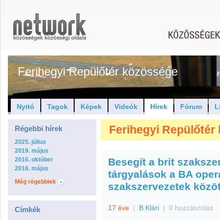
Ferihegyi Repülőtér közössége
Nyitó
Tagok
Képek
Videók
Hírek
Fórum
L
Ferihegyi Repülőtér 
Régebbi hírek
2025. július
2019. május
2016. október
Besegít a brit szaksze
2016. május
tárgyalások a BA opera
Még régebbiek
szakszervezetek közöt
17 éve
|
B Klári
|
0 hozzászólás
Címkék